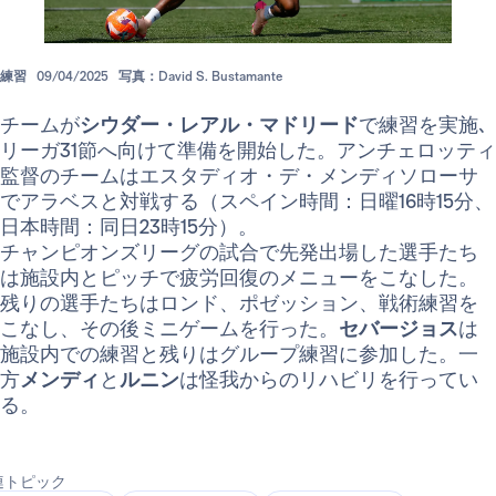
練習
09/04/2025
写真：David S. Bustamante
チームが
シウダー・レアル・マドリード
で練習を実施､
リーガ31節へ向けて準備を開始した。アンチェロッティ
監督のチームはエスタディオ・デ・メンディソローサ
でアラベスと対戦する（スペイン時間：日曜16時15分、
日本時間：同日23時15分）。
チャンピオンズリーグの試合で先発出場した選手たち
は施設内とピッチで疲労回復のメニューをこなした。
残りの選手たちはロンド、ポゼッション、戦術練習を
こなし、その後ミニゲームを行った。
セバージョス
は
施設内での練習と残りはグループ練習に参加した。一
方
メンディ
と
ルニン
は怪我からのリハビリを行ってい
る。
連トピック