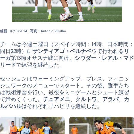
練習
07/11/2024
写真：Antonio Villalba
チームは今週土曜日（スペイン時間：14時、日本時間：
同日22時）に
サンティアゴ・ベルナベウ
で行われる
リ
ーガ
第13節オサスナ戦に向け、
シウダー・レアル・マド
リード
で練習を継続した。
セッションはウォーミングアップ、プレス、フィニッ
シュワークのメニューでスタート。その後、選手たち
は戦術練習を行い、最後をミニゲームとシュート練習
で締めくくった。
チュアメニ
、
クルトワ
、
アラバ
、
カ
ルバハル
はそれぞれリハビリを継続した。