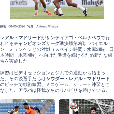
練習
06/05/2024
写真：Antonio Villalba
レアル・マドリード
が
サンティアゴ・ベルナベウ
で行
われる
チャンピオンズリーグ
準決勝第2戦、バイエル
ン・ミュンヘンとの対戦（スペイン時間：水曜21時、日
本時間：木曜4時）へ向けた準備を続けるため新たな練
習を実施した。
練習はビデオセッションとジムでの運動から始まっ
た。その後選手たちは
シウダー・レアル・マドリード
のピッチで戦術練習、ミニゲーム、シュート練習とこ
なした。
アラバ
は怪我からのリハビリを続けている。