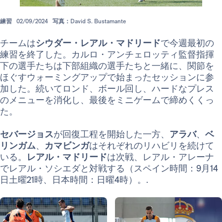
練習
02/09/2024
写真：David S. Bustamante
チームは
シウダー・レアル・マドリード
で今週最初の
練習を終了した。カルロ・アンチェロッティ監督指揮
下の選手たちは下部組織の選手たちと一緒に、関節を
ほぐすウォーミングアップで始まったセッションに参
加した。続いてロンド、ボール回し、ハードなプレス
のメニューを消化し、最後をミニゲームで締めくくっ
た。
セバージョス
が回復工程を開始した一方、
アラバ
、
ベ
リンガム
、
カマビンガ
はそれぞれのリハビリを続けて
いる。
レアル・マドリード
は次戦、レアル・アレーナ
でレアル・ソシエダと対戦する（スペイン時間：9月14
日土曜21時、日本時間：日曜4時）。.