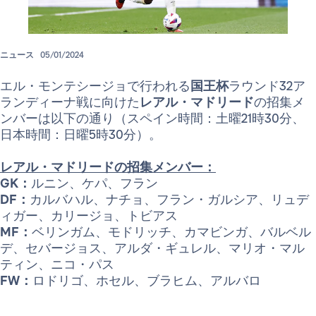
ニュース
05/01/2024
エル・モンテシージョで行われる
国王杯
ラウンド32ア
ランディーナ戦に向けた
レアル・マドリード
の招集メ
ンバーは以下の通り（スペイン時間：土曜21時30分、
日本時間：日曜5時30分）。
レアル・マドリードの招集メンバー：
GK：
ルニン、ケパ、フラン
DF：
カルバハル、ナチョ、フラン・ガルシア、リュデ
ィガー、カリージョ、トビアス
MF：
ベリンガム、モドリッチ、カマビンガ、バルベル
デ、セバージョス、アルダ・ギュレル、マリオ・マル
ティン、ニコ・パス
FW：
ロドリゴ、ホセル、ブラヒム、アルバロ