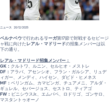
ニュース
20/12/2025
ベルナベウ
で行われる
リーガ
第17節で対戦するセビージ
ャ戦に向けた
レアル・マドリード
の招集メンバーは以
下の通り。
レアル・マドリード招集メンバー：
GK：
クルトワ、ルニン、セルヒオ・メストレ
DF：
アラバ、アセンシオ、フラン・ガルシア、リュデ
ィガー、メンディ、ハイセン、ダビド・ヒメネス
MF：
ベリンガム、カマビンガ、チュアメニ、アルダ・
ギュレル、セバージョス、セストロ、ティアゴ
FW：
ビニシウスJr.、エムバペ、ロドリゴ、ゴンサロ、
マスタントゥオーノ