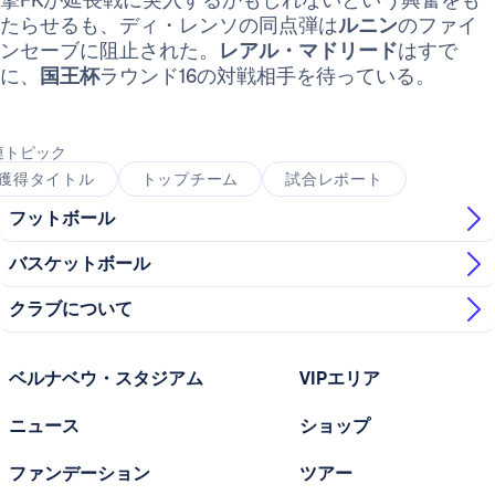
たらせるも、ディ・レンソの同点弾は
ルニン
のファイ
ンセーブに阻止された。
レアル・マドリード
はすで
に、
国王杯
ラウンド16の対戦相手を待っている。
連トピック
獲得タイトル
トップチーム
試合レポート
フットボール
バスケットボール
クラブについて
ベルナベウ・スタジアム
VIPエリア
ニュース
ショップ
ファンデーション
ツアー