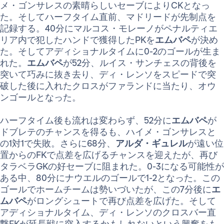
メ・ゴンサレスの素晴らしいセーブによりCKとなっ
た。そしてハーフタイム直前、マドリードが先制点を
記録する。40分にマルコス・モレーノがペナルティエ
リア内で犯したハンドで獲得したPKを
エムバペ
が決め
た。そしてアディショナルタイムに0-2のゴールが生ま
れた。
エムバペ
が52分、ルイス・サンチェスの背後を
突いて巧みに抜き去り、ディ・レンソをスピードで突
破した後に入れたクロスがファランドに当たり、オウ
ンゴールとなった。
ハーフタイム後も流れは変わらず、52分に
エムバペ
が
ドブレテのチャンスを得るも、ハイメ・ゴンサレスと
の1対1で失敗。さらに68分、
アルダ・ギュレル
が遠い位
置からのFKで点差を広げるチャンスを迎えたが、再び
タラベラGKの好セーブに阻まれた。0-3になる可能性が
ある中、80分にナウエルのゴールで1-2となった。この
ゴールでホームチームは勢いづいたが、この7分後に
エ
ムバペ
がロングシュートで再び点差を広げた。そして
アディショナルタイム、ディ・レンソのクロスバー直
撃FKが延長戦に突入するかもしれないという興奮をも