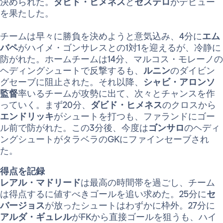
決められた。
ダビド・ヒメネス
と
セステロ
がデビュー
を果たした。
チームは早々に勝負を決めようと意気込み、4分に
エム
バペ
がハイメ・ゴンサレスとの1対1を迎えるが、冷静に
防がれた。ホームチームは14分、マルコス・モレーノの
ヘディングシュートで反撃するも、
ルニン
のダイビン
グセーブに阻止された。それ以降、
シャビ・アロンソ
監督
率いるチームが攻勢に出て、次々とチャンスを作
っていく。まず20分、
ダビド・ヒメネス
のクロスから
エンドリッキ
がシュートを打つも、ファランドにゴー
ル前で防がれた。この3分後、今度は
ゴンサロ
のヘディ
ングシュートがタラベラのGKにファインセーブされ
た。
得点を記録
レアル・マドリード
は最高の時間帯を過ごし、チーム
は得点するに値すべきゴールを追い求めた。25分に
セ
バージョス
が放ったシュートはわずかに枠外。27分に
アルダ・ギュレル
がFKから直接ゴールを狙うも、ハイ