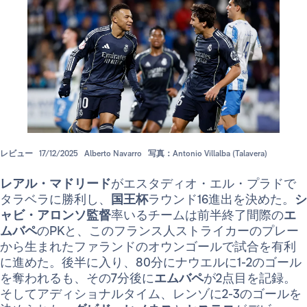
レビュー
17/12/2025
Alberto Navarro
写真：Antonio Villalba (Talavera)
レアル・マドリード
がエスタディオ・エル・プラドで
タラベラに勝利し、
国王杯
ラウンド16進出を決めた。
シ
ャビ・アロンソ監督
率いるチームは前半終了間際の
エ
ムバペ
のPKと、このフランス人ストライカーのプレー
から生まれたファランドのオウンゴールで試合を有利
に進めた。後半に入り、80分にナウエルに1-2のゴール
を奪われるも、その7分後に
エムバペ
が2点目を記録。
そしてアディショナルタイム、レンゾに2-3のゴールを