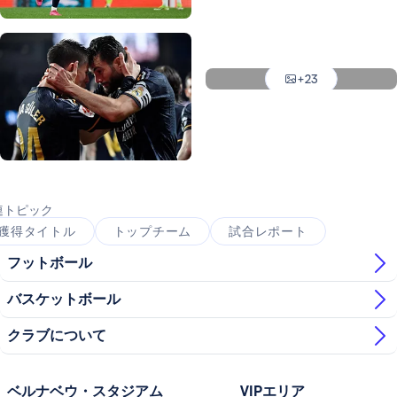
写真：Real Madrid
写真：Real Madrid
写真：Real Madrid
+23
写真：Real Madrid
写真：Real Madrid
連トピック
獲得タイトル
トップチーム
試合レポート
フットボール
バスケットボール
クラブについて
ベルナベウ・スタジアム
VIPエリア