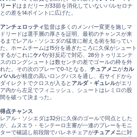
リード
はまだリーガ33節を消化していないバルセロナ
との差を14ポイントに広げた。
アンチェロッティ
監督は多くのメンバー変更を施しマ
ドリードは選手層の厚さを証明、最初のチャンスが来
るまでレアル・ソシエダの猛攻に耐える術を知ってい
た。ホームチームは15分を過ぎたころに久保がシュート
するがこれに
ケパ
が好反応で対応、28分トゥリエンテ
スのロングシュートは数センチの差でゴールの枠を外
れた。その次のプレーで0-1となる。
チュアメニ
が
カル
バハル
が精度の高いロングパスを通し、右サイドから
ダイレクトでクロスが入ると
アルダ・ギュレル
がエリ
ア内から左足でフィニッシュ、シュートはレミロの股
間を破って決まった。
得点チャンス
レアル・ソシエダは32分に久保のゴールで同点とした
が、ムヌエラ・モンテーロ主審が一連のプレーをモニ
ターで確認し前段階でバレネチェアが
チュアメニ
に対