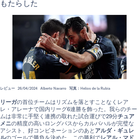
もたらした
レビュー
26/04/2024
Alberto Navarro
写真：Helios de la Rubia
リーガ
の首位チームはリズムを落とすことなくレア
レ・アレーナで国内リーグ6連勝を飾った。我らのチー
ムは非常に手堅く連携の取れた試合運びで29分
チュア
メニ
の精度の高いロングパスからカルバハルが完璧な
アシスト、好コンビネーションのあと
アルダ・ギュレ
ル
のゴールで勝負を決めた。この勝利で
レアル・マド