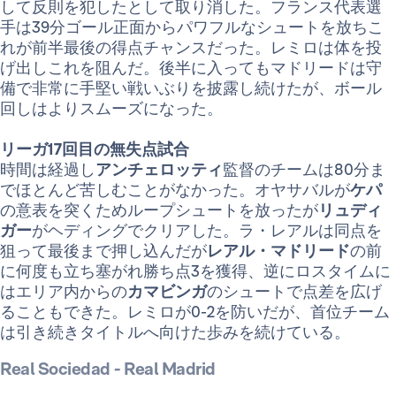
して反則を犯したとして取り消した。フランス代表選
手は39分ゴール正面からパワフルなシュートを放ちこ
れが前半最後の得点チャンスだった。レミロは体を投
げ出しこれを阻んだ。後半に入ってもマドリードは守
備で非常に手堅い戦いぶりを披露し続けたが、ボール
回しはよりスムーズになった。
リーガ17回目の無失点試合
時間は経過し
アンチェロッティ
監督のチームは80分ま
でほとんど苦しむことがなかった。オヤサバルが
ケパ
の意表を突くためループシュートを放ったが
リュディ
ガー
がヘディングでクリアした。ラ・レアルは同点を
狙って最後まで押し込んだが
レアル・マドリード
の前
に何度も立ち塞がれ勝ち点3を獲得、逆にロスタイムに
はエリア内からの
カマビンガ
のシュートで点差を広げ
ることもできた。レミロが0-2を防いだが、首位チーム
は引き続きタイトルへ向けた歩みを続けている。
Real Sociedad - Real Madrid