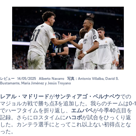
レビュー
14/05/2025
Alberto Navarro
写真：Antonio Villalba, David S.
Bustamante, María Jiménez y Jesús Troyano
レアル・マドリード
が
サンティアゴ・ベルナベウ
での
マジョルカ戦で勝ち点3を追加した。我らのチームは0-1
でハーフタイムを折り返し、
エムバペ
が今季40点目を
記録。さらにロスタイムに
ハコボ
が試合をひっくり返
した。カンテラ選手にとってこれ以上ない初得点とな
った。