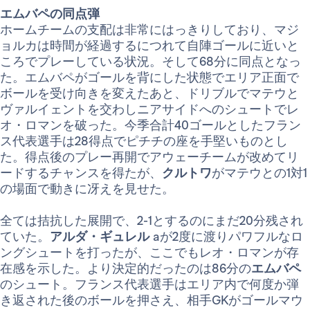
エムバペの同点弾
ホームチームの支配は非常にはっきりしており、マジ
ョルカは時間が経過するにつれて自陣ゴールに近いと
ころでプレーしている状況。そして68分に同点となっ
た。エムバペがゴールを背にした状態でエリア正面で
ボールを受け向きを変えたあと、ドリブルでマテウと
ヴァルイェントを交わしニアサイドへのシュートでレ
オ・ロマンを破った。今季合計40ゴールとしたフラン
ス代表選手は28得点でピチチの座を手堅いものとし
た。得点後のプレー再開でアウェーチームが改めてリ
ードするチャンスを得たが、
クルトワ
がマテウとの1対1
の場面で動きに冴えを見せた。
全ては拮抗した展開で、2-1とするのにまだ20分残され
ていた。
アルダ・ギュレル
aが2度に渡りパワフルなロ
ングシュートを打ったが、ここでもレオ・ロマンが存
在感を示した。より決定的だったのは86分の
エムバペ
のシュート。フランス代表選手はエリア内で何度か弾
き返された後のボールを押さえ、相手GKがゴールマウ