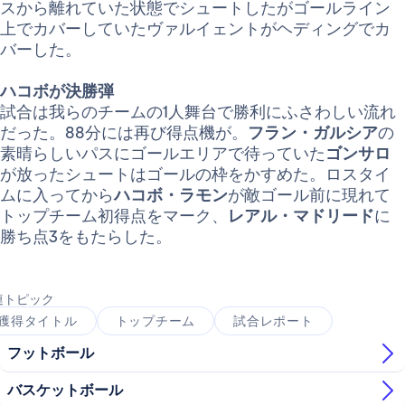
スから離れていた状態でシュートしたがゴールライン
上でカバーしていたヴァルイェントがヘディングでカ
バーした。
ハコボが決勝弾
試合は我らのチームの1人舞台で勝利にふさわしい流れ
だった。88分には再び得点機が。
フラン・ガルシア
の
素晴らしいパスにゴールエリアで待っていた
ゴンサロ
が放ったシュートはゴールの枠をかすめた。ロスタイ
ムに入ってから
ハコボ・ラモン
が敵ゴール前に現れて
トップチーム初得点をマーク、
レアル・マドリード
に
勝ち点3をもたらした。
連トピック
獲得タイトル
トップチーム
試合レポート
フットボール
バスケットボール