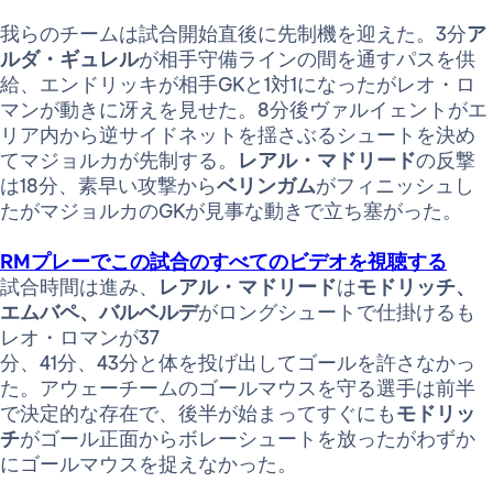
我らのチームは試合開始直後に先制機を迎えた。3分
ア
ルダ・ギュレル
が相手守備ラインの間を通すパスを供
給、エンドリッキが相手GKと1対1になったがレオ・ロ
マンが動きに冴えを見せた。8分後ヴァルイェントがエ
リア内から逆サイドネットを揺さぶるシュートを決め
てマジョルカが先制する。
レアル・マドリード
の反撃
は18分、素早い攻撃から
ベリンガム
がフィニッシュし
たがマジョルカのGKが見事な動きで立ち塞がった。
RMプレーでこの試合のすべてのビデオを視聴する
試合時間は進み、
レアル・マドリード
は
モドリッチ、
エムバペ、バルベルデ
がロングシュートで仕掛けるも
レオ・ロマンが37
分、41分、43分と体を投げ出してゴールを許さなかっ
た。アウェーチームのゴールマウスを守る選手は前半
で決定的な存在で、後半が始まってすぐにも
モドリッ
チ
がゴール正面からボレーシュートを放ったがわずか
にゴールマウスを捉えなかった。