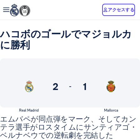
アクセスする
ハコボのゴールでマジョルカ
に勝利
2
1
-
Real Madrid
Mallorca
エムバペが同点弾をマーク、そしてカン
テラ選手がロスタイムにサンティアゴ・
ベルナベウでの逆転劇を完結した