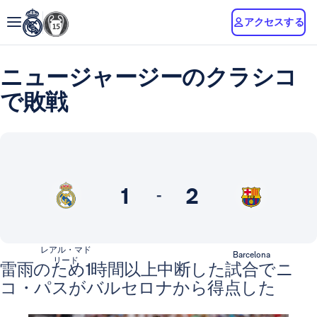
アクセスする
ニュージャージーのクラシコ
で敗戦
1
2
-
レアル・マド
Barcelona
リード
雷雨のため1時間以上中断した試合でニ
コ・パスがバルセロナから得点した