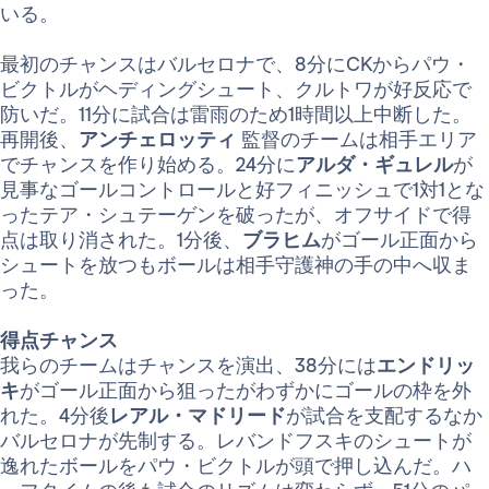
いる。
最初のチャンスはバルセロナで、8分にCKからパウ・
ビクトルがヘディングシュート、クルトワが好反応で
防いだ。11分に試合は雷雨のため1時間以上中断した。
再開後、
アンチェロッティ
監督のチームは相手エリア
でチャンスを作り始める。24分に
アルダ・ギュレル
が
見事なゴールコントロールと好フィニッシュで1対1とな
ったテア・シュテーゲンを破ったが、オフサイドで得
点は取り消された。1分後、
ブラヒム
がゴール正面から
シュートを放つもボールは相手守護神の手の中へ収ま
った。
得点チャンス
我らのチームはチャンスを演出、38分には
エンドリッ
キ
がゴール正面から狙ったがわずかにゴールの枠を外
れた。4分後
レアル・マドリード
が試合を支配するなか
バルセロナが先制する。レバンドフスキのシュートが
逸れたボールをパウ・ビクトルが頭で押し込んだ。ハ