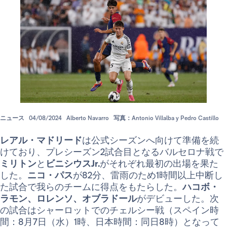
ニュース
04/08/2024
Alberto Navarro
写真：Antonio Villalba y Pedro Castillo
レアル・マドリード
は公式シーズンへ向けて準備を続
けており、プレシーズン2試合目となるバルセロナ戦で
ミリトン
と
ビニシウスJr.
がそれぞれ最初の出場を果た
した。
ニコ・パス
が82分、雷雨のため1時間以上中断し
た試合で我らのチームに得点をもたらした。
ハコボ・
ラモン、ロレンソ、オブラドール
がデビューした。次
の試合はシャーロットでのチェルシー戦（スペイン時
間：8月7日（水）1時、日本時間：同日8時）となって