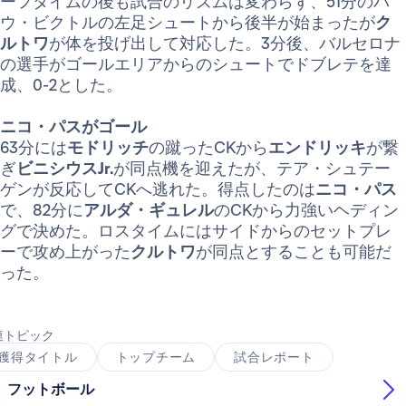
ーフタイムの後も試合のリズムは変わらず、51分のパ
ウ・ビクトルの左足シュートから後半が始まったが
ク
ルトワ
が体を投げ出して対応した。3分後、バルセロナ
の選手がゴールエリアからのシュートでドブレテを達
成、0-2とした。
ニコ・パスがゴール
63分には
モドリッチ
の蹴ったCKから
エンドリッキ
が繋
ぎ
ビニシウスJr.
が同点機を迎えたが、テア・シュテー
ゲンが反応してCKへ逃れた。得点したのは
ニコ・パス
で、82分に
アルダ・ギュレル
のCKから力強いヘディン
グで決めた。ロスタイムにはサイドからのセットプレ
ーで攻め上がった
クルトワ
が同点とすることも可能だ
った。
連トピック
獲得タイトル
トップチーム
試合レポート
フットボール