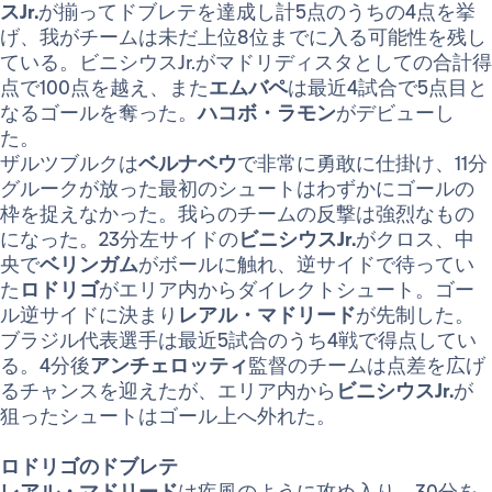
スJr.
が揃ってドブレテを達成し計5点のうちの4点を挙
げ、我がチームは未だ上位8位までに入る可能性を残し
ている。ビニシウスJr.がマドリディスタとしての合計得
点で100点を越え、また
エムバペ
は最近4試合で5点目と
なるゴールを奪った。
ハコボ・ラモン
がデビューし
た。
ザルツブルクは
ベルナベウ
で非常に勇敢に仕掛け、11分
グルークが放った最初のシュートはわずかにゴールの
枠を捉えなかった。我らのチームの反撃は強烈なもの
になった。23分左サイドの
ビニシウスJr.
がクロス、中
央で
ベリンガム
がボールに触れ、逆サイドで待ってい
た
ロドリゴ
がエリア内からダイレクトシュート。ゴー
ル逆サイドに決まり
レアル・マドリード
が先制した。
ブラジル代表選手は最近5試合のうち4戦で得点してい
る。4分後
アンチェロッティ
監督のチームは点差を広げ
るチャンスを迎えたが、エリア内から
ビニシウスJr.
が
狙ったシュートはゴール上へ外れた。
ロドリゴのドブレテ
レアル・マドリード
は疾風のように攻め入り、30分を