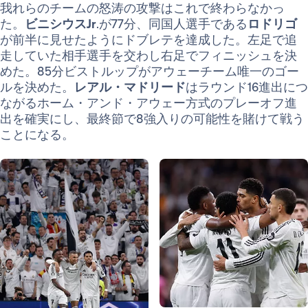
我れらのチームの怒涛の攻撃はこれで終わらなかっ
た。
ビニシウスJr
.が77分、同国人選手である
ロドリゴ
が前半に見せたようにドブレテを達成した。左足で追
走していた相手選手を交わし右足でフィニッシュを決
めた。85分ビストルップがアウェーチーム唯一のゴー
ルを決めた。
レアル・マドリード
はラウンド16進出につ
ながるホーム・アンド・アウェー方式のプレーオフ進
出を確実にし、最終節で8強入りの可能性を賭けて戦う
ことになる。