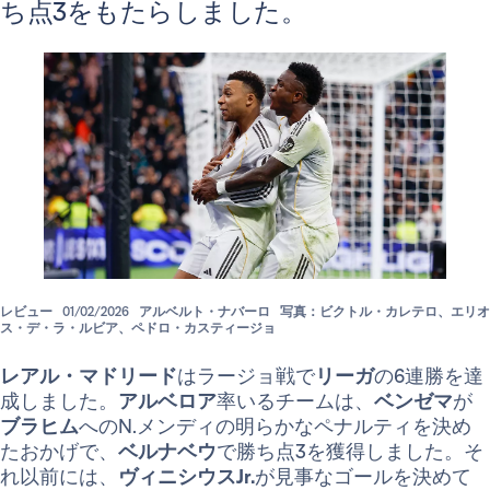
ち点3をもたらしました。
レビュー
01/02/2026
アルベルト・ナバーロ
写真：ビクトル・カレテロ、エリオ
ス・デ・ラ・ルビア、ペドロ・カスティージョ
レアル・マドリード
はラージョ戦で
リーガ
の6連勝を達
成しました。
アルベロア
率いるチームは、
ベンゼマ
が
ブラヒム
へのN.メンディの明らかなペナルティを決め
たおかげで、
ベルナベウ
で勝ち点3を獲得しました。そ
れ以前には、
ヴィニシウスJr.
が見事なゴールを決めて