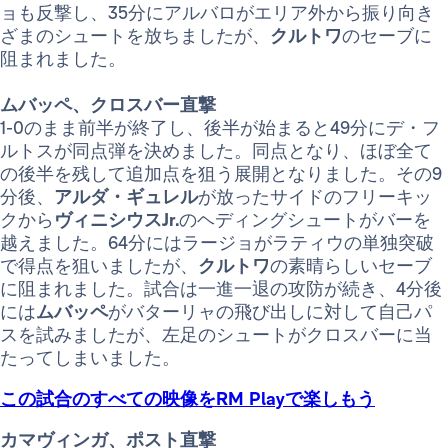
ョも反撃し、35分にアルバロがエリア外から振り向き
ざまのシュートを放ちましたが、
クルトワ
のセーブに
阻まれました。
ムバッペ、クロスバー直撃
1-0のまま前半が終了し、後半が始まると49分にデ・フ
ルトスが同点弾を決めました。同点となり、ほぼ全て
の後半を残して追加点を狙う展開となりました。その9
分後、
アルダ・ギュレル
が放ったサイドのフリーキッ
クから
ヴィニシウスJr.
のヘディングシュートがバーを
越えました。64分にはラージョがラティウの単独突破
で得点を狙いましたが、
クルトワ
の素晴らしいセーブ
に阻まれました。試合は一進一退の攻防が続き、4分後
には
ムバッペ
がバターリャの飛び出しに対して自己パ
スを試みましたが、左足のシュートがクロスバーに当
たってしまいました。
この試合のすべての映像をRM Playで楽しもう
カマヴィンガ、ポスト直撃