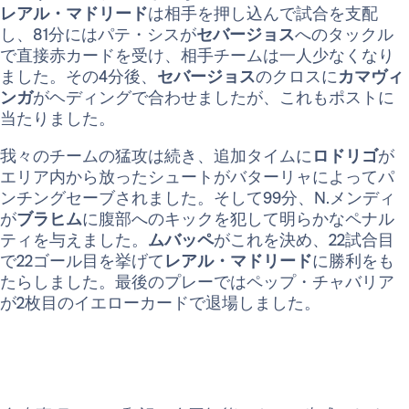
レアル・マドリード
は相手を押し込んで試合を支配
し、81分にはパテ・シスが
セバージョス
へのタックル
で直接赤カードを受け、相手チームは一人少なくなり
ました。その4分後、
セバージョス
のクロスに
カマヴィ
ンガ
がヘディングで合わせましたが、これもポストに
当たりました。
我々のチームの猛攻は続き、追加タイムに
ロドリゴ
が
エリア内から放ったシュートがバターリャによってパ
ンチングセーブされました。そして99分、N.メンディ
が
ブラヒム
に腹部へのキックを犯して明らかなペナル
ティを与えました。
ムバッペ
がこれを決め、22試合目
で22ゴール目を挙げて
レアル・マドリード
に勝利をも
たらしました。最後のプレーではペップ・チャバリア
が2枚目のイエローカードで退場しました。