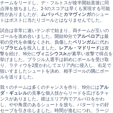
チームをリードし、デ・フルトスが後半開始直後に同
点弾を放ちました。2-1のスコアは早くも実現する可能
性がありましたが、
ムバッペ
と
カマヴィンガ
のシュー
トはポストに当たりゴールとはなりませんでした。
試合は非常に速いテンポで始まり、両チームが互いの
ゴールを攻め合いました。開始10分で
アルベロア
は最
初の交代を余儀なくされ、負傷した
ベリンガム
に代わ
り
ブラヒム
を投入しました。
レアル・マドリード
は攻
撃を続け、16分に
ヴィニシウスJr.
が素早い攻撃で得点を
挙げました。ブラジル人選手は斜めにボールを受け取
り、ラティウを2度かわしてエリア内に侵入し、右足で
狙いすましたシュートを決め、相手ゴールの隅にボー
ルを送りました。
我々のチームは多くのチャンスを作り、19分には
アル
ダ・ギュレル
の見事な個人技からリードを広げるチャ
ンスがありました。彼はエリア内でアルバロをかわ
し、やや角度のあるシュートを放ち、バターリャの好
セーブを引き出しました。時間が進むにつれ、ラージ