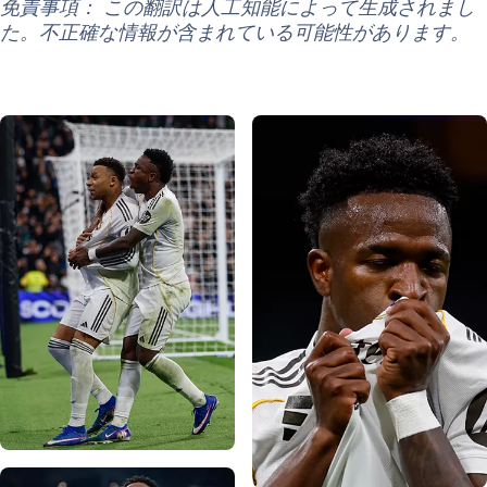
免責事項： この翻訳は人工知能によって生成されまし
た。不正確な情報が含まれている可能性があります。
写真：Real Madrid