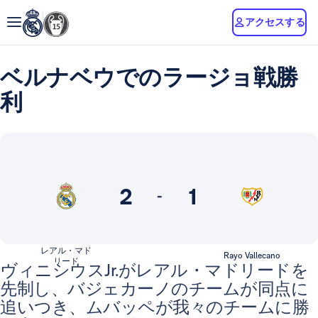
アクセスする
ベルナベウでのラージョ戦勝
利
2
1
-
レアル・マド
Rayo Vallecano
リード
ヴィニシウスJr.がレアル・マドリードを
先制し、バジェカーノのチームが同点に
追いつき、ムバッペが我々のチームに勝