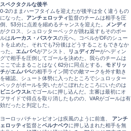
スペクタクルな後半
0-2のままハーフタイムを迎えたが後半は全く違うもの
になった。
アンチェロッティ
監督のチームは相手を圧
倒、53分に点差を縮めるチャンスを迎えた。
メンディ
がクロス、シュロッターベックが跳ね返すもそのボー
ルは
ルーカス・バスケス
の元へ。コベルがDFのシュー
トを止めた。それでも7分後はどうすることもできなか
った。
エムバペ
がアシスト、
リュディガー
がヘディン
グで相手を圧倒してゴールを決めた。我らのチームは
ここで止まることはなく62分に同点とする。
モドリッ
チ
が
エムバペ
の相手ライン間での敵マークを外す動き
を確認、シュート体勢に入ったところでシュロッター
ベックがボールを突いたがこぼれたところにいたのは
ビニシウスJr.
でゴールに押し込んだ。主審は最初にオ
フサイドで得点を取り消したものの、VARがゴールは有
効だったと判定した。
ヨーロッパチャンピオンは疾風のように前進、
アンチ
ェロッティ
監督と
ベルナベウ
に押し込まれた相手を無