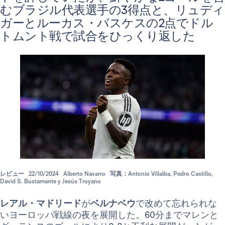
むブラジル代表選手の3得点と、リュディ
ガーとルーカス・バスケスの2点でドル
トムント戦で試合をひっくり返した
レビュー
22/10/2024
Alberto Navarro
写真：Antonio Villalba, Pedro Castillo,
David S. Bustamante y Jesús Troyano
レアル・マドリード
が
ベルナベウ
で改めて忘れられな
いヨーロッパ戦線の夜を展開した。60分までマレンと