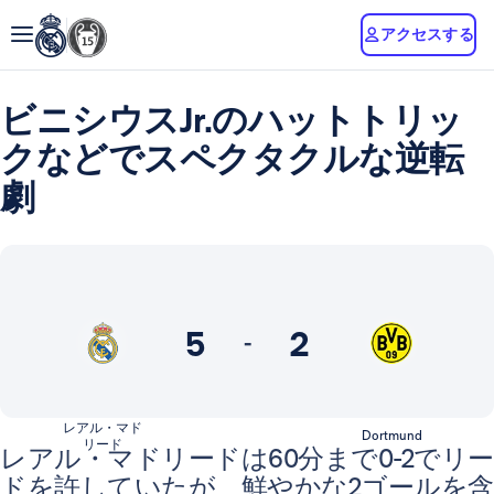
アクセスする
ビニシウスJr.のハットトリッ
クなどでスペクタクルな逆転
劇
5
2
-
レアル・マド
Dortmund
リード
レアル・マドリードは60分まで0-2でリー
ドを許していたが、鮮やかな2ゴールを含