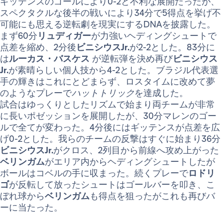
ギッテンスのゴールにより0-2と不利な展開だったが、
スペクタクルな後半の戦いにより34分で5得点を挙げ不
可能にも思える逆転劇を現実にするDNAを披露した。
まず60分
リュディガー
が力強いヘディングシュートで
点差を縮め、2分後
ビニシウスJr.
が2-2とした。83分に
は
ルーカス・バスケス
が逆転弾を決め再び
ビニシウス
Jr.
が素晴らしい個人技から4-2とした。ブラジル代表選
手の輝きはこれにとどまらず、ロスタイムに改めて夢
のようなプレーで
ハットトリック
を達成した。
試合はゆっくりとしたリズムで始まり両チームが非常
に長いポゼッションを展開したが、30分マレンのゴー
ルで全てが変わった。4分後にはギッテンスが点差を広
げ0-2とした。我らのチームの反撃はすぐに始まり36分
ビニシウスJr.
がクロス、2列目から前線へ攻め上がった
ベリンガム
がエリア内からヘディングシュートしたが
ボールはコベルの手に収まった。続くプレーで
ロドリ
ゴ
が反転して放ったシュートはゴールバーを叩き、こ
ぼれ球から
ベリンガム
も得点を狙ったがこれも再びバ
ーに当たった。