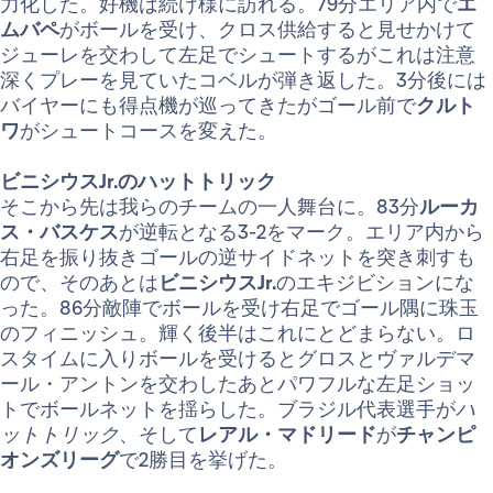
力化した。好機は続け様に訪れる。79分エリア内で
エ
ムバペ
がボールを受け、クロス供給すると見せかけて
ジューレを交わして左足でシュートするがこれは注意
深くプレーを見ていたコベルが弾き返した。3分後には
バイヤーにも得点機が巡ってきたがゴール前で
クルト
ワ
がシュートコースを変えた。
ビニシウスJr.のハットトリック
そこから先は我らのチームの一人舞台に。83分
ルーカ
ス・バスケス
が逆転となる3-2をマーク。エリア内から
右足を振り抜きゴールの逆サイドネットを突き刺すも
ので、そのあとは
ビニシウスJr.
のエキジビションにな
った。86分敵陣でボールを受け右足でゴール隅に珠玉
のフィニッシュ。輝く後半はこれにとどまらない。ロ
スタイムに入りボールを受けるとグロスとヴァルデマ
ール・アントンを交わしたあとパワフルな左足ショッ
トでボールネットを揺らした。ブラジル代表選手が
ハ
ットトリック
、そして
レアル・マドリード
が
チャンピ
オンズリーグ
で2勝目を挙げた。