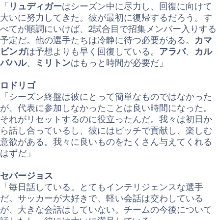
「
リュディガー
はシーズン中に尽力し、回復に向けて
大いに努力してきた。彼が最初に復帰するだろう。す
べてが順調にいけば、2試合目で招集メンバー入りする
予定だ。他の選手たちは冷静に待つ必要がある。
カマ
ビンガ
は予想よりも早く回復している。
アラバ
、
カル
バハル
、
ミリトン
はもっと時間が必要だ」
ロドリゴ
「シーズン終盤は彼にとって簡単なものではなかった
が、代表に参加しなかったことは良い時間になった。
それがリセットするのに役立ったんだ。我々は初日か
ら話し合っているし、彼にはピッチで貢献し、楽しむ
意欲がある。我々に良いものをたくさん与えてくれる
はずだ」
セバージョス
「毎日話している。とてもインテリジェンスな選手
だ。サッカーが大好きで、軽い会話は交わしている
が、大きな会話はしていない。チームの今後について