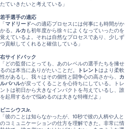
たていきたいと考えている」
若手選手の適応
「
マドリード
への適応プロセスには何事にも時間がか
かる。
ルカ
も初年度から徐々によくなっていったのを
覚えているよ。それは自然なプロセスであり、少しず
つ貢献してくれると確信している」
右サイドバック
「どの監督にとっても、あのレベルの選手たちを擁せ
るのは本当にありがたいことだ。
トレント
はより柔軟
性があるし、我々はその個性と闘争心の高さから、
カ
ルバハル
が戻ってくることを心待ちにしている。トレ
ントは初日から大きなインパクトを与えているし、誰
を起用するかで悩めるのは大きな特権だよ」
ビニシウスJr.
「彼のことは知らなかったが、10秒で彼の人柄や人と
のコミュニケーションの仕方を理解できた。非常に情