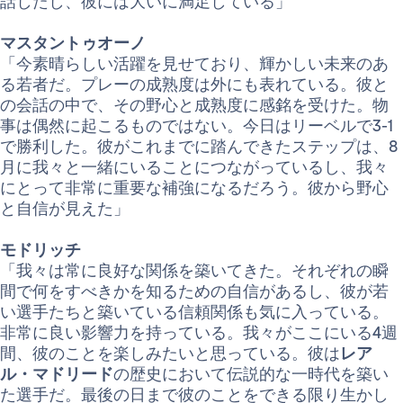
話したし、彼には大いに満足している」
マスタントゥオーノ
「今素晴らしい活躍を見せており、輝かしい未来のあ
る若者だ。プレーの成熟度は外にも表れている。彼と
の会話の中で、その野心と成熟度に感銘を受けた。物
事は偶然に起こるものではない。今日はリーベルで3-1
で勝利した。彼がこれまでに踏んできたステップは、8
月に我々と一緒にいることにつながっているし、我々
にとって非常に重要な補強になるだろう。彼から野心
と自信が見えた」
モドリッチ
「我々は常に良好な関係を築いてきた。それぞれの瞬
間で何をすべきかを知るための自信があるし、彼が若
い選手たちと築いている信頼関係も気に入っている。
非常に良い影響力を持っている。我々がここにいる4週
間、彼のことを楽しみたいと思っている。彼は
レア
ル・マドリード
の歴史において伝説的な一時代を築い
た選手だ。最後の日まで彼のことをできる限り生かし