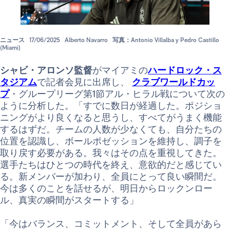
ニュース
17/06/2025
Alberto Navarro
写真：Antonio Villalba y Pedro Castillo
(Miami)
シャビ・アロンソ監督
がマイアミの
ハードロック・ス
タジアム
で記者会見に出席し、
クラブワールドカッ
プ
・グループリーグ第1節アル・ヒラル戦について次の
ように分析した。「すでに数日が経過した。ポジショ
ニングがより良くなると思うし、すべてがうまく機能
するはずだ。チームの人数が少なくても、自分たちの
位置を認識し、ボールポゼッションを維持し、調子を
取り戻す必要がある。我々はその点を重視してきた。
選手たちはひとつの時代を終え、意欲的だと感じてい
る。新メンバーが加わり、全員にとって良い瞬間だ。
今は多くのことを話せるが、明日からロックンロー
ル、真実の瞬間がスタートする」
「今はバランス、コミットメント、そして全員があら