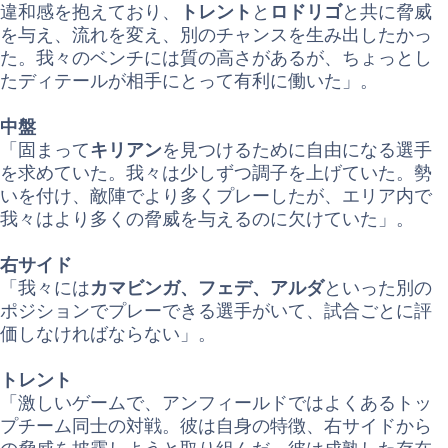
違和感を抱えており、
トレント
と
ロドリゴ
と共に脅威
を与え、流れを変え、別のチャンスを生み出したかっ
た。我々のベンチには質の高さがあるが、ちょっとし
たディテールが相手にとって有利に働いた」。
中盤
「固まって
キリアン
を見つけるために自由になる選手
を求めていた。我々は少しずつ調子を上げていた。勢
いを付け、敵陣でより多くプレーしたが、エリア内で
我々はより多くの脅威を与えるのに欠けていた」。
右サイド
「我々には
カマビンガ、フェデ、アルダ
といった別の
ポジションでプレーできる選手がいて、試合ごとに評
価しなければならない」。
トレント
「激しいゲームで、アンフィールドではよくあるトッ
プチーム同士の対戦。彼は自身の特徴、右サイドから