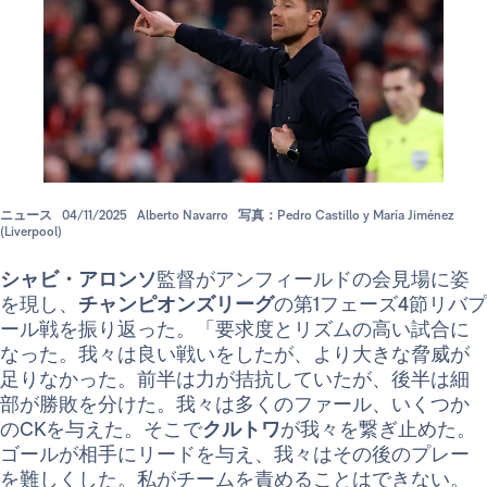
ニュース
04/11/2025
Alberto Navarro
写真：Pedro Castillo y María Jiménez
(Liverpool)
シャビ・アロンソ
監督がアンフィールドの会見場に姿
を現し、
チャンピオンズリーグ
の第1フェーズ4節リバプ
ール戦を振り返った。「要求度とリズムの高い試合に
なった。我々は良い戦いをしたが、より大きな脅威が
足りなかった。前半は力が拮抗していたが、後半は細
部が勝敗を分けた。我々は多くのファール、いくつか
のCKを与えた。そこで
クルトワ
が我々を繋ぎ止めた。
ゴールが相手にリードを与え、我々はその後のプレー
を難しくした。私がチームを責めることはできない。