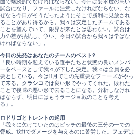
面で継続的でなければならない。今日は要求度の高い
試合になり、ファールに注意しなければならない。な
ぜなら今日がそうだったようにそこで勝利に見放され
ることがあり得るから。我々は安定したチームである
ことを望んでいて、限界が来たとは思わない。試合は
力の差が拮抗し、争い、今日の試合から我々は学ばな
ければならない」。
今日の先発はあなたのチームのベスト?
「良い時期を迎えている選手たちと状態の良いメンバ
ーをベースとして我々が下した決定。我々は全員を必
要としている。今は11月でこの先重要なフェーズがやっ
て来る。
クラシコ
では良い形でやってくれた。敗れた
ことで後味の悪い形で去ることになる。分析しなけれ
ばならず、明日にはもうラージョ戦のことを考え
る」。
ロドリゴとトレントの起用
「我々に欠けていたのはピッチの最後の三分の一での
脅威。1対1でダメージを与えるのに苦労した。
フェデ
は