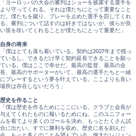
「ヨーロッパの大会の審判はショーを披露する選手を
より守ってくれる。それは僕たちにとって重要なこと
だ。僕たちを蹴り、プレーを止めた選手を罰してくれ
る。審判について話すのは好きではないが、彼らが良
い笛を吹いてくれることが僕たちにとって重要だ」
自身の将来
「僕はとても落ち着いている。契約は2027年まで残っ
ているし。できるだけ早く契約延長できることを願っ
ている。僕はここで幸せだ。最高の監督、最高の会
長、最高のサポーターがいて、最高の選手たちと一緒
にプレーするという夢を叶えている。ここよりも良い
場所は存在しないだろう」
歴史を作ること
「僕は歴史を作るためにここにいる。クラブと会長が
与えてくれたものに報いるためにね。このユニフォー
ムを着てより多くのゴールを決め、もっとたくさん試
合に出たい。すでに勝利を収め、歴史に名を刻んだ
今、もっと多くのことを望んでいる。偉大なレジェン