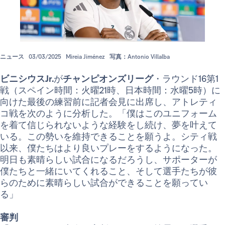
ニュース
03/03/2025
Mireia Jiménez
写真：Antonio Villalba
ビニシウスJr.
が
チャンピオンズリーグ
・ラウンド16第1
戦（スペイン時間：火曜21時、日本時間：水曜5時）に
向けた最後の練習前に記者会見に出席し、アトレティ
コ戦を次のように分析した。「僕はこのユニフォーム
を着て信じられないような経験をし続け、夢を叶えて
いる。この勢いを維持できることを願うよ。シティ戦
以来、僕たちはより良いプレーをするようになった。
明日も素晴らしい試合になるだろうし、サポーターが
僕たちと一緒にいてくれること、そして選手たちが彼
らのために素晴らしい試合ができることを願ってい
る」
審判