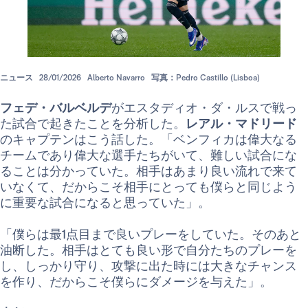
ニュース
28/01/2026
Alberto Navarro
写真：Pedro Castillo (Lisboa)
フェデ・バルベルデ
がエスタディオ・ダ・ルスで戦っ
た試合で起きたことを分析した。
レアル・マドリード
のキャプテンはこう話した。「ベンフィカは偉大なる
チームであり偉大な選手たちがいて、難しい試合にな
ることは分かっていた。相手はあまり良い流れで来て
いなくて、だからこそ相手にとっても僕らと同じよう
に重要な試合になると思っていた」。
「僕らは最1点目まで良いプレーをしていた。そのあと
油断した。相手はとても良い形で自分たちのプレーを
し、しっかり守り、攻撃に出た時には大きなチャンス
を作り、だからこそ僕らにダメージを与えた」。