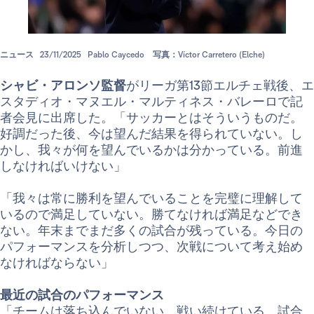
ニュース
23/11/2025
Pablo Caycedo
写真：Víctor Carretero (Elche)
シャビ・アロンソ監督
がリーガ第13節エルチェ戦後、エ
スタディオ・マヌエル・マルティネス・バレーロで記
者会見に出席した。「サッカーとはそういうものだ。
好調だった後、今は望んだ結果を得られていない。し
かし、我々が何を望んでいるかは分かっている。前進
しなければいけない」
「我々は常に勝利を望んでいることを完璧に理解して
いるので満足していない。勝てなければ満足などでき
ない。年末までまだ多くの試合が残っている。今日の
パフォーマンスを分析しつつ、次戦について考え始め
なければならない」
最近の試合のパフォーマンス
「チームは落ち込んでいない。戦い続けている。試合