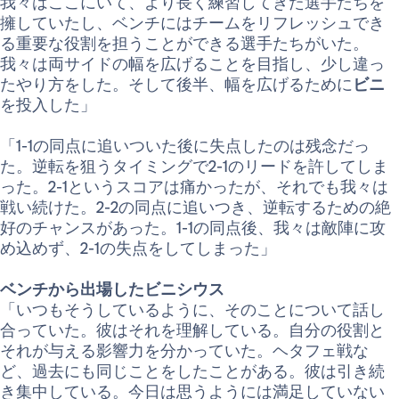
我々はここにいて、より長く練習してきた選手たちを
擁していたし、ベンチにはチームをリフレッシュでき
る重要な役割を担うことができる選手たちがいた。
我々は両サイドの幅を広げることを目指し、少し違っ
たやり方をした。そして後半、幅を広げるために
ビニ
を投入した」
「1-1の同点に追いついた後に失点したのは残念だっ
た。逆転を狙うタイミングで2-1のリードを許してしま
った。2-1というスコアは痛かったが、それでも我々は
戦い続けた。2-2の同点に追いつき、逆転するための絶
好のチャンスがあった。1-1の同点後、我々は敵陣に攻
め込めず、2-1の失点をしてしまった」
ベンチから出場したビニシウス
「いつもそうしているように、そのことについて話し
合っていた。彼はそれを理解している。自分の役割と
それが与える影響力を分かっていた。ヘタフェ戦な
ど、過去にも同じことをしたことがある。彼は引き続
き集中している。今日は思うようには満足していない