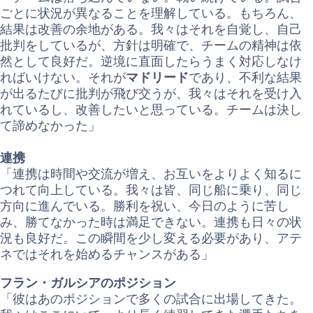
ごとに状況が異なることを理解している。もちろん、
結果は改善の余地がある。我々はそれを自覚し、自己
批判をしているが、方針は明確で、チームの精神は依
然として良好だ。逆境に直面したらうまく対応しなけ
ればいけない。それが
マドリード
であり、不利な結果
が出るたびに批判が飛び交うが、我々はそれを受け入
れているし、改善したいと思っている。チームは決し
て諦めなかった」
連携
「連携は時間や交流が増え、お互いをよりよく知るに
つれて向上している。我々は皆、同じ船に乗り、同じ
方向に進んでいる。勝利を祝い、今日のように苦し
み、勝てなかった時は満足できない。連携も日々の状
況も良好だ。この瞬間を少し変える必要があり、アテ
ネではそれを始めるチャンスがある」
フラン・ガルシアのポジション
「彼はあのポジションで多くの試合に出場してきた。