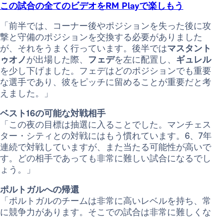
この試合の全てのビデオをRM Playで楽しもう
「前半では、コーナー後やポジションを失った後に攻
撃と守備のポジションを交換する必要がありました
が、それをうまく行っています。後半では
マスタント
ゥオノ
が出場した際、
フェデ
を左に配置し、
ギュレル
を少し下げました。フェデはどのポジションでも重要
な選手であり、彼をピッチに留めることが重要だと考
えました。」
ベスト16の可能な対戦相手
「この夜の目標は抽選に入ることでした。マンチェス
ター・シティとの対戦にはもう慣れています。6、7年
連続で対戦していますが、また当たる可能性が高いで
す。どの相手であっても非常に難しい試合になるでし
ょう。」
ポルトガルへの帰還
「ポルトガルのチームは非常に高いレベルを持ち、常
に競争力があります。そこでの試合は非常に難しくな