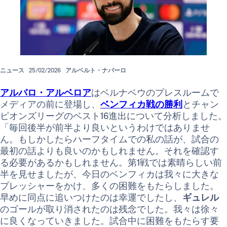
ニュース
25/02/2026
アルベルト・ナバーロ
アルバロ・アルベロア
はベルナベウのプレスルームで
メディアの前に登場し、
ベンフィカ戦の勝利
とチャン
ピオンズリーグのベスト16進出について分析しました。
「毎回後半が前半より良いというわけではありませ
ん。もしかしたらハーフタイムでの私の話が、試合の
最初の話よりも良いのかもしれません。それを確認す
る必要があるかもしれません。第1戦では素晴らしい前
半を見せましたが、今日のベンフィカは我々に大きな
プレッシャーをかけ、多くの困難をもたらしました。
早めに同点に追いつけたのは幸運でしたし、
ギュレル
のゴールが取り消されたのは残念でした。我々は徐々
に良くなっていきました。試合中に困難をもたらす要