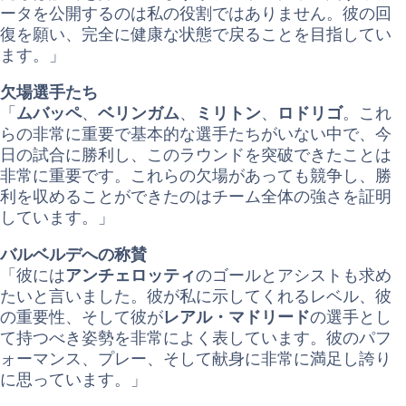
ータを公開するのは私の役割ではありません。彼の回
復を願い、完全に健康な状態で戻ることを目指してい
ます。」
欠場選手たち
「
ムバッペ
、
ベリンガム
、
ミリトン
、
ロドリゴ
。これ
らの非常に重要で基本的な選手たちがいない中で、今
日の試合に勝利し、このラウンドを突破できたことは
非常に重要です。これらの欠場があっても競争し、勝
利を収めることができたのはチーム全体の強さを証明
しています。」
バルベルデへの称賛
「彼には
アンチェロッティ
のゴールとアシストも求め
たいと言いました。彼が私に示してくれるレベル、彼
の重要性、そして彼が
レアル・マドリード
の選手とし
て持つべき姿勢を非常によく表しています。彼のパフ
ォーマンス、プレー、そして献身に非常に満足し誇り
に思っています。」