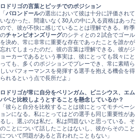
ロドリゴの言葉とピッチでのポジション
「
バロンドール
の選出において彼は十分に評価されて
いなかった。間違いなく30人の中に入る資格はあった
ので、彼が不快に感じていることは理解できる。昨季
の
チャンピオンズリーグ
のシティとの２試合でゴール
を決め、常に非常に重要な存在であったことを誰かが
忘れてしまったのだ。彼の言葉は理解できる。彼がジ
ョーカーであるという事実は、彼にとっても我々にと
っても、多くのポジションでプレーでき、常に素晴ら
しいパフォーマンスを発揮する選手を抱える機会を得
られるという点で長所だよ」
ロドリゴが常に自分をベリンガム、ビニシウス、エム
バペと比較しようとすることを懸念しているか？
「彼らと自分を比較することは彼にとってモチベーシ
ョンになる。私にとってはどの選手も同じ重要性があ
るし、選ぶのは私だ。私は問題ないと思っている。そ
のことについて話したことはないし、彼からそのこと
について問題があると言われたこともない」