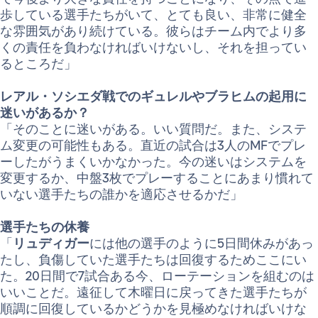
歩している選手たちがいて、とても良い、非常に健全
な雰囲気があり続けている。彼らはチーム内でより多
くの責任を負わなければいけないし、それを担ってい
るところだ」
レアル・ソシエダ戦でのギュレルやブラヒムの起用に
迷いがあるか？
「そのことに迷いがある。いい質問だ。また、システ
ム変更の可能性もある。直近の試合は3人のMFでプレ
ーしたがうまくいかなかった。今の迷いはシステムを
変更するか、中盤3枚でプレーすることにあまり慣れて
いない選手たちの誰かを適応させるかだ」
選手たちの休養
「
リュディガー
には他の選手のように5日間休みがあっ
たし、負傷していた選手たちは回復するためここにい
た。20日間で7試合ある今、ローテーションを組むのは
いいことだ。遠征して木曜日に戻ってきた選手たちが
順調に回復しているかどうかを見極めなければいけな