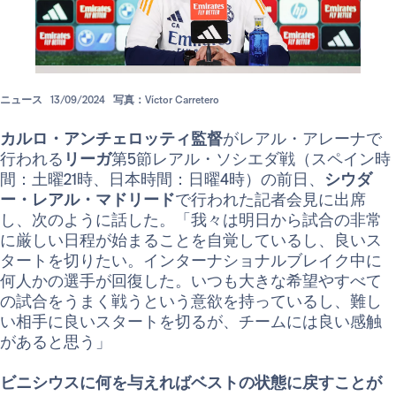
ニュース
13/09/2024
写真：Víctor Carretero
カルロ・アンチェロッティ監督
がレアル・アレーナで
行われる
リーガ
第5節レアル・ソシエダ戦（スペイン時
間：土曜21時、日本時間：日曜4時）の前日、
シウダ
ー・レアル・マドリード
で行われた記者会見に出席
し、次のように話した。「我々は明日から試合の非常
に厳しい日程が始まることを自覚しているし、良いス
タートを切りたい。インターナショナルブレイク中に
何人かの選手が回復した。いつも大きな希望やすべて
の試合をうまく戦うという意欲を持っているし、難し
い相手に良いスタートを切るが、チームには良い感触
があると思う」
ビニシウスに何を与えればベストの状態に戻すことが