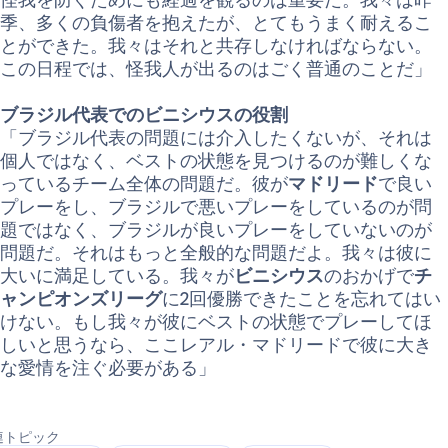
季、多くの負傷者を抱えたが、とてもうまく耐えるこ
とができた。我々はそれと共存しなければならない。
この日程では、怪我人が出るのはごく普通のことだ」
ブラジル代表でのビニシウスの役割
「ブラジル代表の問題には介入したくないが、それは
個人ではなく、ベストの状態を見つけるのが難しくな
っているチーム全体の問題だ。彼が
マドリード
で良い
プレーをし、ブラジルで悪いプレーをしているのが問
題ではなく、ブラジルが良いプレーをしていないのが
問題だ。それはもっと全般的な問題だよ。我々は彼に
大いに満足している。我々が
ビニシウス
のおかげで
チ
ャンピオンズリーグ
に2回優勝できたことを忘れてはい
けない。もし我々が彼にベストの状態でプレーしてほ
しいと思うなら、ここレアル・マドリードで彼に大き
な愛情を注ぐ必要がある」
連トピック