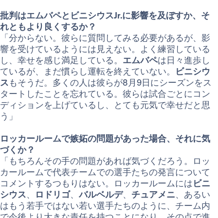
批判はエムバペとビニシウスJr.に影響を及ぼすか、そ
れともより良くするか？
「分からない。彼らに質問してみる必要があるが、影
響を受けているようには見えない。よく練習している
し、幸せを感じ満足している。
エムバペ
は日々進歩し
ているが、まだ慣らし運転を終えていない。
ビニシウ
ス
もそうだ。多くの人は彼らが8月9日にシーズンをス
タートしたことを忘れている。彼らは試合ごとにコン
ディションを上げているし、とても元気で幸せだと思
う」
ロッカールームで嫉妬の問題があった場合、それに気
づくか？
「もちろんその手の問題があれば気づくだろう。ロッ
カールームで代表チームでの選手たちの発言について
コメントするつもりはない。ロッカールームには
ビニ
シウス
、
ロドリゴ
、
バルベルデ
、
チュアメニ
、あるい
はもう若手ではない若い選手たちのように、チーム内
で今後より大きな責任を持つことになり、その点で進