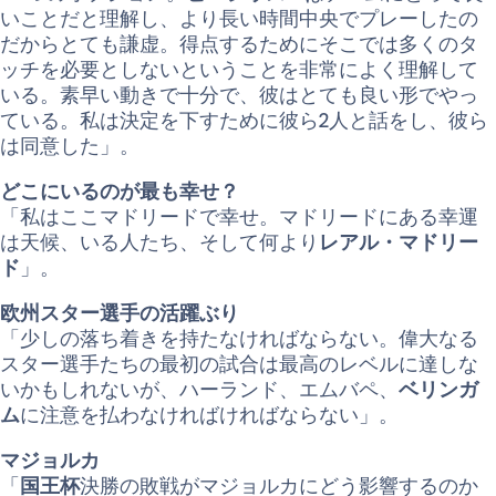
いことだと理解し、より長い時間中央でプレーしたの
だからとても謙虚。得点するためにそこでは多くのタ
ッチを必要としないということを非常によく理解して
いる。素早い動きで十分で、彼はとても良い形でやっ
ている。私は決定を下すために彼ら2人と話をし、彼ら
は同意した」。
どこにいるのが最も幸せ？
「私はここマドリードで幸せ。マドリードにある幸運
は天候、いる人たち、そして何より
レアル・マドリー
ド
」。
欧州スター選手の活躍ぶり
「少しの落ち着きを持たなければならない。偉大なる
スター選手たちの最初の試合は最高のレベルに達しな
いかもしれないが、ハーランド、エムバペ、
ベリンガ
ム
に注意を払わなければければならない」。
マジョルカ
「
国王杯
決勝の敗戦がマジョルカにどう影響するのか