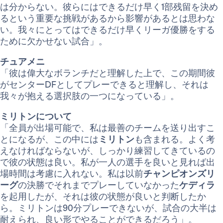
は分からない。彼らにはできるだけ早く1部残留を決め
るという重要な挑戦があるから影響があるとは思わな
い。我々にとってはできるだけ早くリーガ優勝をする
ために欠かせない試合」。
チュアメニ
「彼は偉大なボランチだと理解した上で、この期間彼
がセンターDFとしてプレーできると理解し、それは
我々が抱える選択肢の一つになっている」。
ミリトンについて
「全員が出場可能で、私は最善のチームを送り出すこ
とになるが、この中には
ミリトン
も含まれる。よく考
えなければならないが、しっかり練習してきているの
で彼の状態は良い。私が一人の選手を良いと見れば出
場時間は考慮に入れない。私は以前
チャンピオンズリ
ーグ
の決勝でそれまでプレーしていなかった
ケディラ
を起用したが、それは彼の状態が良いと判断したか
ら。ミリトンは90分プレーできないが、試合の大半は
耐えられ、良い形でやることができるだろう」。