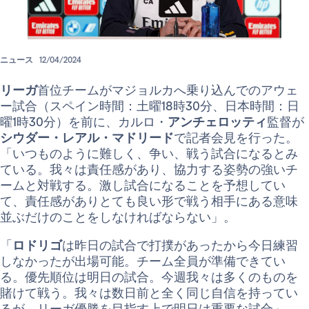
ニュース
12/04/2024
リーガ
首位チームがマジョルカへ乗り込んでのアウェ
ー試合（スペイン時間：土曜18時30分、日本時間：日
曜1時30分）を前に、カルロ・
アンチェロッティ
監督が
シウダー・レアル・マドリード
で記者会見を行った。
「いつものように難しく、争い、戦う試合になるとみ
ている。我々は責任感があり、協力する姿勢の強いチ
ームと対戦する。激し試合になることを予想してい
て、責任感がありとても良い形で戦う相手にある意味
並ぶだけのことをしなければならない」。
「
ロドリゴ
は昨日の試合で打撲があったから今日練習
しなかったが出場可能。チーム全員が準備できてい
る。優先順位は明日の試合。今週我々は多くのものを
賭けて戦う。我々は数日前と全く同じ自信を持ってい
るが、リーガ優勝を目指す上で明日は重要な試合」。