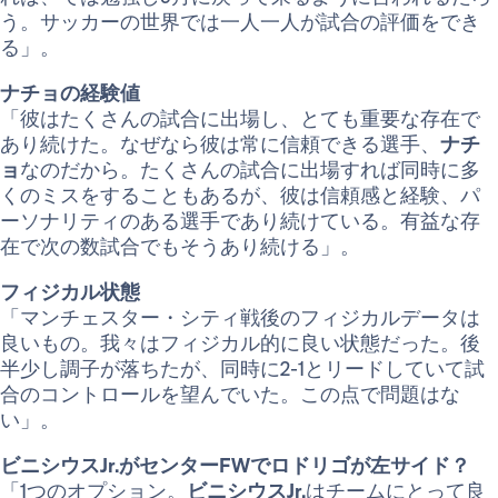
う。サッカーの世界では一人一人が試合の評価をでき
る」。
ナチョの経験値
「彼はたくさんの試合に出場し、とても重要な存在で
あり続けた。なぜなら彼は常に信頼できる選手、
ナチ
ョ
なのだから。たくさんの試合に出場すれば同時に多
くのミスをすることもあるが、彼は信頼感と経験、パ
ーソナリティのある選手であり続けている。有益な存
在で次の数試合でもそうあり続ける」。
フィジカル状態
「マンチェスター・シティ戦後のフィジカルデータは
良いもの。我々はフィジカル的に良い状態だった。後
半少し調子が落ちたが、同時に2-1とリードしていて試
合のコントロールを望んでいた。この点で問題はな
い」。
ビニシウスJr.がセンターFWでロドリゴが左サイド？
「1つのオプション。
ビニシウスJr.
はチームにとって良