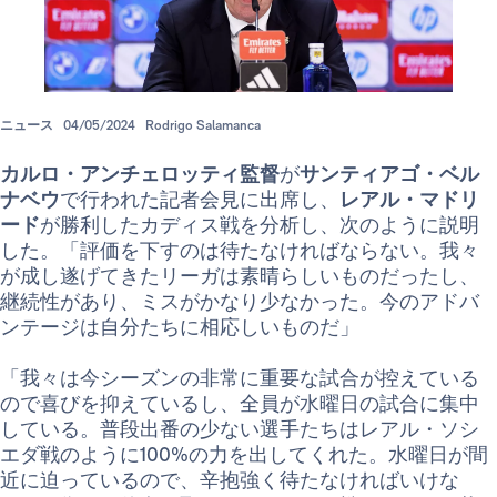
ニュース
04/05/2024
Rodrigo Salamanca
カルロ・アンチェロッティ監督
が
サンティアゴ・ベル
ナベウ
で行われた記者会見に出席し、
レアル・マドリ
ード
が勝利したカディス戦を分析し、次のように説明
した。「評価を下すのは待たなければならない。我々
が成し遂げてきたリーガは素晴らしいものだったし、
継続性があり、ミスがかなり少なかった。今のアドバ
ンテージは自分たちに相応しいものだ」
「我々は今シーズンの非常に重要な試合が控えている
ので喜びを抑えているし、全員が水曜日の試合に集中
している。普段出番の少ない選手たちはレアル・ソシ
エダ戦のように100%の力を出してくれた。水曜日が間
近に迫っているので、辛抱強く待たなければいけな