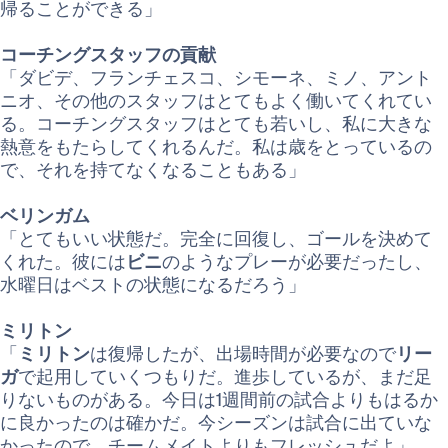
帰ることができる」
コーチングスタッフの貢献
「ダビデ、フランチェスコ、シモーネ、ミノ、アント
ニオ、その他のスタッフはとてもよく働いてくれてい
る。コーチングスタッフはとても若いし、私に大きな
熱意をもたらしてくれるんだ。私は歳をとっているの
で、それを持てなくなることもある」
ベリンガム
「とてもいい状態だ。完全に回復し、ゴールを決めて
くれた。彼には
ビニ
のようなプレーが必要だったし、
水曜日はベストの状態になるだろう」
ミリトン
「
ミリトン
は復帰したが、出場時間が必要なので
リー
ガ
で起用していくつもりだ。進歩しているが、まだ足
りないものがある。今日は1週間前の試合よりもはるか
に良かったのは確かだ。今シーズンは試合に出ていな
かったので、チームメイトよりもフレッシュだよ」