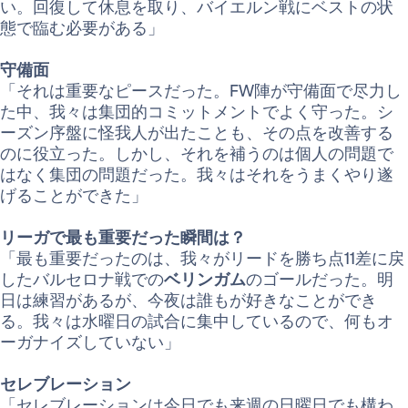
い。回復して休息を取り、バイエルン戦にベストの状
態で臨む必要がある」
守備面
「それは重要なピースだった。FW陣が守備面で尽力し
た中、我々は集団的コミットメントでよく守った。シ
ーズン序盤に怪我人が出たことも、その点を改善する
のに役立った。しかし、それを補うのは個人の問題で
はなく集団の問題だった。我々はそれをうまくやり遂
げることができた」
リーガで最も重要だった瞬間は？
「最も重要だったのは、我々がリードを勝ち点11差に戻
したバルセロナ戦での
ベリンガム
のゴールだった。明
日は練習があるが、今夜は誰もが好きなことができ
る。我々は水曜日の試合に集中しているので、何もオ
ーガナイズしていない」
セレブレーション
「セレブレーションは今日でも来週の日曜日でも構わ