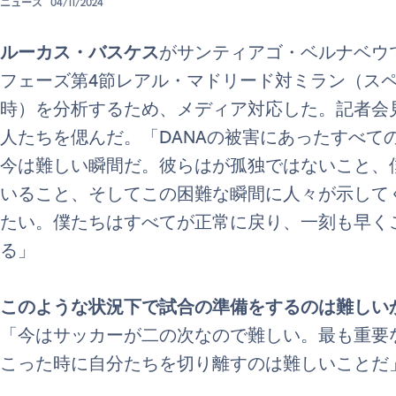
ニュース
04/11/2024
ルーカス・バスケス
がサンティアゴ・ベルナベウ
フェーズ第4節レアル・マドリード対ミラン（スペ
時）を分析するため、メディア対応した。記者会
人たちを偲んだ。「DANAの被害にあったすべて
今は難しい瞬間だ。彼らはが孤独ではないこと、
いること、そしてこの困難な瞬間に人々が示して
たい。僕たちはすべてが正常に戻り、一刻も早く
る」
このような状況下で試合の準備をするのは難しい
「今はサッカーが二の次なので難しい。最も重要
こった時に自分たちを切り離すのは難しいことだ