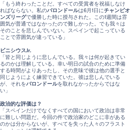
「もう終わったことだ。すべての受賞者を祝福しなけ
ればならない。私の
バロンドール
は6月1日に
チャンピオ
ンズリーグ
で優勝した時に授与された。この1週間は雰
囲気が普通ではなかったので難しかった。でも我々は
そのことを悲しんでいない。スペインで起こっている
ことで雰囲気が違っている」
ビニシウスJr.
「皆と同じように悲しんでいる。我々は何が起きてい
るのかは理解している。幸い明日の試合のために準備
する時間がよりあったし、その意味で彼は他の選手と
同じようによく練習できていた。彼は悲しんでいる
が、それを
バロンドール
を取れなかったからではな
い」
政治的な評価は？
「スペインだけでなくすべての国において政治は非常
に難しい問題だ。今回の件で政治家のどこに非がある
のかは分からないが、すべてを失った人々のフラスト