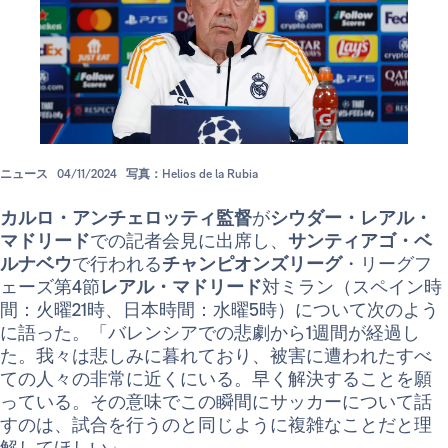
ニュース
04/11/2024
写真：Helios de la Rubia
カルロ・アンチェロッティ監督
が
シウダー・レアル・
マドリード
での記者会見に出席し、
サンティアゴ・ベ
ルナベウ
で行われる
チャンピオンズリーグ
・リーグフ
ェーズ第4節
レアル・マドリード
対ミラン（スペイン時
間：火曜21時、日本時間：水曜5時）について次のよう
に語った。「バレンシアでの悲劇から1週間が経過し
た。我々は悲しみに暮れており、被害に遭われたすべ
ての人々の非常に近くにいる。早く解決することを願
っている。その意味でこの瞬間にサッカーについて話
すのは、試合を行うのと同じように複雑なことだと理
解してほしい」