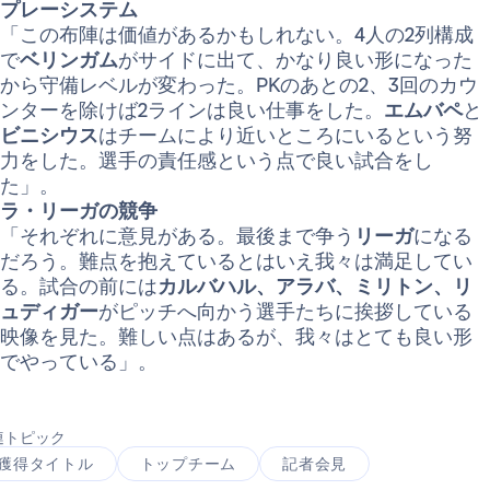
プレーシステム
「この布陣は価値があるかもしれない。4人の2列構成
で
ベリンガム
がサイドに出て、かなり良い形になった
から守備レベルが変わった。PKのあとの2、3回のカウ
ンターを除けば2ラインは良い仕事をした。
エムバペ
と
ビニシウス
はチームにより近いところにいるという努
力をした。選手の責任感という点で良い試合をし
た」。
ラ・リーガの競争
「それぞれに意見がある。最後まで争う
リーガ
になる
だろう。難点を抱えているとはいえ我々は満足してい
る。試合の前には
カルバハル、アラバ、ミリトン、リ
ュディガー
がピッチへ向かう選手たちに挨拶している
映像を見た。難しい点はあるが、我々はとても良い形
でやっている」。
連トピック
獲得タイトル
トップチーム
記者会見