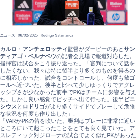
ニュース
08/02/2025
Rodrigo Salamanca
カルロ・
アンチェロッティ
監督がダービーのあと
サン
ティアゴ・ベルナベウ
の記者会見場で報道対応した。
指揮官は試合をこう振り返った。「審判について話を
したくない。我々は特に後半より多くのものを得るの
に相応しかった。試合をコントロールし、何度も敵ゴ
ールへ近づいた。後半と比べて少しゆっくりでアグレ
ッシブさが少なかった前半でPKはチームに影響を与え
た。しかし良い感覚でピッチへ出て行った。後半
ビニ
シウス
と
ロドリゴ
がより多くサイドでプレーして危険
な状況を何度も作り出した」。
「VARがPKの笛を吹いた。審判はプレーに非常に近い
ところにいて起こったことをとても良く見ていた。ア
スレティック対ジローナの試合でよく似たPKがあった