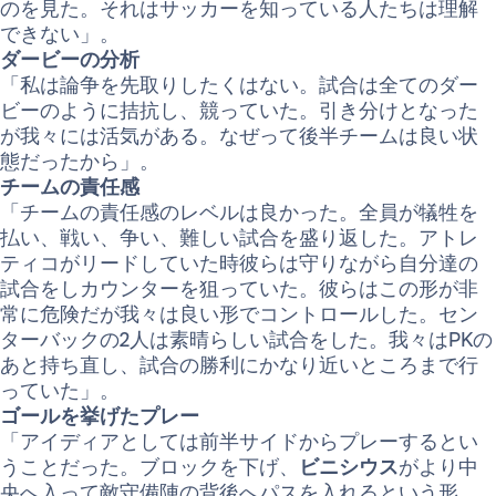
のを見た。それはサッカーを知っている人たちは理解
できない」。
ダービーの分析
「私は論争を先取りしたくはない。試合は全てのダー
ビーのように拮抗し、競っていた。引き分けとなった
が我々には活気がある。なぜって後半チームは良い状
態だったから」。
チームの責任感
「チームの責任感のレベルは良かった。全員が犠牲を
払い、戦い、争い、難しい試合を盛り返した。アトレ
ティコがリードしていた時彼らは守りながら自分達の
試合をしカウンターを狙っていた。彼らはこの形が非
常に危険だが我々は良い形でコントロールした。セン
ターバックの2人は素晴らしい試合をした。我々はPKの
あと持ち直し、試合の勝利にかなり近いところまで行
っていた」。
ゴールを挙げたプレー
「アイディアとしては前半サイドからプレーするとい
うことだった。ブロックを下げ、
ビニシウス
がより中
央へ入って敵守備陣の背後へパスを入れるという形。