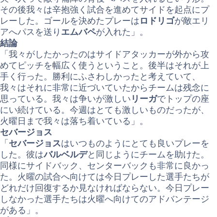
その後我々は辛抱強く試合を進めてサイドを起点にプ
レーした。ゴールを決めたプレーは
ロドリゴ
が敵エリ
アへパスを送り
エムバペ
が入れた」。
結論
「我々がしたかったのはサイドアタッカーが外から攻
めてピッチを幅広く使うということ。後半はそれが上
手く行った。勝利にふさわしかったと考えていて、
我々はそれに非常に近づいていたからチームは残念に
思っている。我々は争いが激しい
リーガ
でトップの座
にい続けている。今週はとても激しいものだったが、
火曜日まで我々は落ち着いている」。
セバージョス
「
セバージョス
はいつものようにとても良いプレーを
した。彼は
バルベルデ
と同じようにチームを助けた。
同様にサイドバック、センターバックも非常に良かっ
た。火曜の試合へ向けては今日プレーした選手たちが
どれだけ回復するか見なければならない。今日プレー
しなかった選手たちは火曜へ向けてのアドバンテージ
がある」。