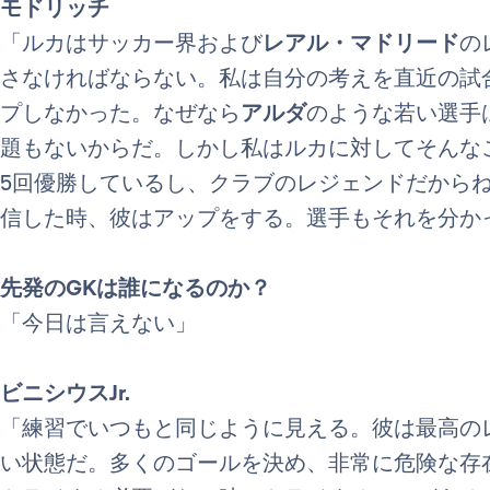
モドリッチ
「ルカはサッカー界および
レアル・マドリード
の
さなければならない。私は自分の考えを直近の試
プしなかった。なぜなら
アルダ
のような若い選手
題もないからだ。しかし私はルカに対してそんな
5回優勝しているし、クラブのレジェンドだから
信した時、彼はアップをする。選手もそれを分か
先発のGKは誰になるのか？
「今日は言えない」
ビニシウスJr.
「練習でいつもと同じように見える。彼は最高の
い状態だ。多くのゴールを決め、非常に危険な存