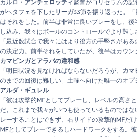
カルロ・
アンチェロッティ
監督がコリセウムの記
がヘタフェを下した
リーガ
33節を振り返った。
はそれをした。前半は非常に良いプレーをし、後
し込み、我々はボールのコントロールでより難し
「最近数試合で我々にはより後方の手堅さがある
の決定力。前半それをしていたが、後半はカウン
カマビンガとアラバの違和感
「明日状況を見なければならないだろうが、
カマ
のまでの回復は難しい。土曜へ向けた唯一のオプ
アルダ・ギュレル
「彼は攻撃的MFとしてプレーし、レベルの高さ
だ。これまで我々がいつも使っているものではない
レーすることはできず、右サイドの攻撃的MFだけだ
MFとしてプレーできるしハードワークをする。