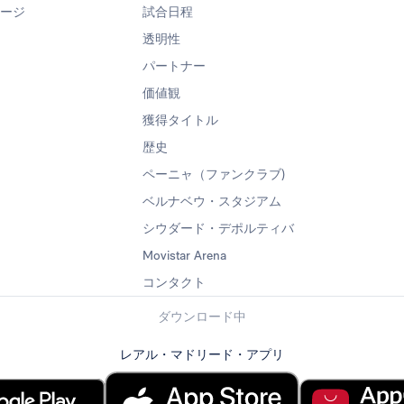
ページ
試合日程
透明性
パートナー
価値観
獲得タイトル
歴史
ペーニャ（ファンクラブ)
ベルナベウ・スタジアム
シウダード・デポルティバ
Movistar Arena
コンタクト
ダウンロード中
レアル・マドリード・アプリ