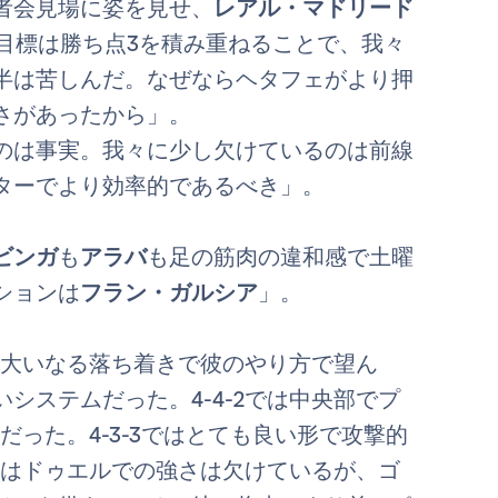
者会見場に姿を見せ、
レアル・マドリード
「目標は勝ち点3を積み重ねることで、我々
半は苦しんだ。なぜならヘタフェがより押
さがあったから」。
のは事実。我々に少し欠けているのは前線
ターでより効率的であるべき」。
ビンガ
も
アラバ
も足の筋肉の違和感で土曜
ションは
フラン・ガルシア
」。
と大いなる落ち着きで彼のやり方で望ん
システムだった。4-4-2では中央部でプ
った。4-3-3ではとても良い形で攻撃的
彼はドゥエルでの強さは欠けているが、ゴ