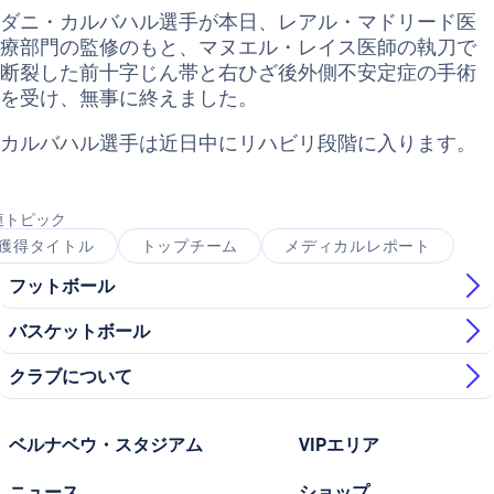
ダニ・カルバハル選手が本日、レアル・マドリード医
療部門の監修のもと、マヌエル・レイス医師の執刀で
断裂した前十字じん帯と右ひざ後外側不安定症の手術
を受け、無事に終えました。
カルバハル選手は近日中にリハビリ段階に入ります。
連トピック
獲得タイトル
トップチーム
メディカルレポート
フットボール
バスケットボール
クラブについて
ベルナベウ・スタジアム
VIPエリア
ニュース
ショップ