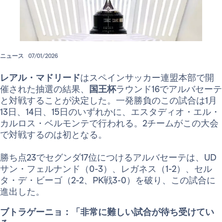
ニュース
07/01/2026
レアル・マドリード
はスペインサッカー連盟本部で開
催された抽選の結果、
国王杯
ラウンド16でアルバセーテ
と対戦することが決定した。一発勝負のこの試合は1月
13日、14日、15日のいずれかに、エスタディオ・エル・
カルロス・ベルモンテで行われる。2チームがこの大会
で対戦するのは初となる。
勝ち点23でセグンダ17位につけるアルバセーテは、UD
サン・フェルナンド（0-3）、レガネス（1-2）、セル
タ・デ・ビーゴ（2-2、PK戦3-0）を破り、この試合に
進出した。
ブトラゲーニョ：「非常に難しい試合が待ち受けてい