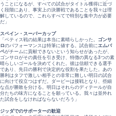
うことになるが、すべての試合がタイトル獲得に近づ
く段階にあり、事実上の決勝戦であることを我々は理
解しているので、これらすべてで特別な集中力が必要
だ」
スペイン・スーパーカップ
「ベティス戦の結果は本当に素晴らしかった。
ゴンサ
ロ
のパフォーマンスは特筆に値する。試合前に
エムバ
ペ
がチームに貢献できないという知らせがあったが、
ゴンサロがその責任を引き受け、特徴の異なる3つの素
晴らしいゴールを決めてくれた。彼は信頼できる選手
であり、先日の勝利で決定的な役割を果たした。あの
勝利はタフで激しい相手との非常に難しい明日の試合
に向けて役立つはずだ。ダービーは接戦となり、些細
な点が勝敗を分ける。明日はそれらのディテールが自
分たちの味方になることを願っている。我々は並外れ
た試合をしなければならないだろう」
ジッダでのサポーターの歓迎