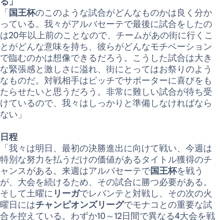
る」
「
国王杯
のこのような試合がどんなものかは良く分か
っている。我々がアルバセーテで最後に試合をしたの
は20年以上前のことなので、チームがあの街に行くこ
とがどんな意味を持ち、彼らがどんなモチベーション
で臨むのかは想像できるだろう。こうした試合は大き
な緊張感と激しさに溢れ、街にとってはお祭りのよう
なものだ。対戦相手はピッチでサポーターに喜びをも
たらせたいと思うだろう。非常に難しい試合が待ち受
けているので、我々はしっかりと準備しなければなら
ない」
日程
「我々は明日、最初の決勝進出に向けて戦い、今週は
特別な努力を払うだけの価値があるタイトル獲得のチ
ャンスがある。来週はアルバセーテで
国王杯
を戦う
が、大会を続けるため、その試合に勝つ必要がある。
そして土曜に
リーガ
でレバンテと対戦し、その次の火
曜日には
チャンピオンズリーグ
でモナコとの重要な試
合を控えている。わずか10～12日間で異なる4大会を戦