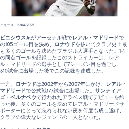
ニュース
16/04/2025
ビニシウスJr.
がアーセナル戦で
レアル・マドリード
で
の105ゴール目を決め、
ロナウド
を抜いてクラブ史上最
も多くのゴールを決めたブラジル人選手となった。1-1
の同点ゴールを記録したこのストライカーは、レア
ル・マドリードの選手として7シーズン目を過ごし、
310試合に出場した後でこの記録を達成した。
一方、
ロナウド
は2002年から2007年にかけ、
レアル・
マドリード
で公式戦177試合に出場した。
サンティア
ゴ・ベルナベウ
で行われたアラベス戦でデビューを飾
った後、多くのゴールを決めてレアル・マドリードサ
ポーターにとって忘れられない夜を何度も成し遂げ、
クラブの偉大なレジェンドの一人となった。