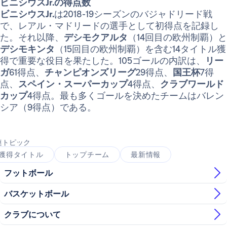
ビニシウスJr.の得点数
ビニシウスJr.
は2018-19シーズンのバジャドリード戦
で、レアル・マドリードの選手として初得点を記録し
た。それ以降、
デシモクアルタ
（14回目の欧州制覇）と
デシモキンタ
（15回目の欧州制覇）を含む14タイトル獲
得で重要な役目を果たした。105ゴールの内訳は、
リー
ガ
61得点、
チャンピオンズリーグ
29得点、
国王杯
7得
点、
スペイン・スーパーカップ
4得点、
クラブワールド
カップ
4得点。最も多くゴールを決めたチームはバレン
シア（9得点）である。
連トピック
獲得タイトル
トップチーム
最新情報
フットボール
バスケットボール
クラブについて