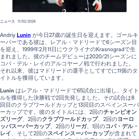
ニュース
11/02/2026
Andriy
Lunin
が今日27歳の誕生日を迎えます。ゴールキ
ーパーである彼は、レアル・マドリードで6シーズン目
を迎え、1999年2月11日にウクライナのKrasnogradで生
まれました。彼のチームデビューは2020/21シーズンに
コパ・デル・レイのアルコヤーノ戦で行われました。
それ以来、彼はマドリードの選手としてすでに11個のタ
イトルを獲得しています。
Lunin
はレアル・マドリードで65試合に出場し、タイト
ルを獲得した決勝戦で2回先発しました。その試合は8
回目のクラブワールドカップと13回目のスペインスーパ
ーカップです。彼のタイトルには、2回の
チャンピオン
ズリーグ
、2回の
クラブワールドカップ
、2回の
ヨーロ
ッパスーパーカップ
、2回の
リーガ
、1回の
コパ・デル・
レイ
、そして2回の
スペインスーパーカップ
が含まれて