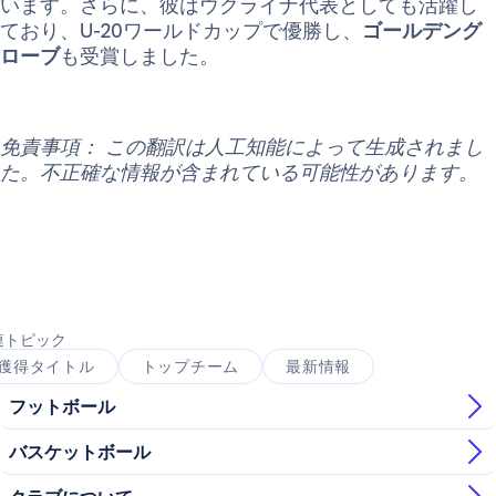
います。さらに、彼はウクライナ代表としても活躍し
ており、U-20ワールドカップで優勝し、
ゴールデング
ローブ
も受賞しました。
免責事項： この翻訳は人工知能によって生成されまし
た。不正確な情報が含まれている可能性があります。
連トピック
獲得タイトル
トップチーム
最新情報
フットボール
バスケットボール