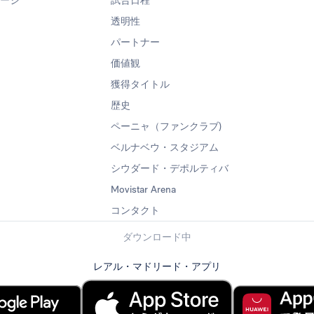
ページ
試合日程
透明性
パートナー
価値観
獲得タイトル
歴史
ペーニャ（ファンクラブ)
ベルナベウ・スタジアム
シウダード・デポルティバ
Movistar Arena
コンタクト
ダウンロード中
レアル・マドリード・アプリ