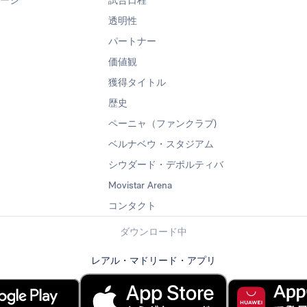
ページ
試合日程
透明性
パートナー
価値観
獲得タイトル
歴史
ペーニャ（ファンクラブ)
ベルナベウ・スタジアム
シウダード・デポルティバ
Movistar Arena
コンタクト
ダウンロード中
レアル・マドリード・アプリ