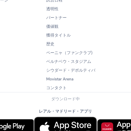
ページ
試合日程
透明性
パートナー
価値観
獲得タイトル
歴史
ペーニャ（ファンクラブ)
ベルナベウ・スタジアム
シウダード・デポルティバ
Movistar Arena
コンタクト
ダウンロード中
レアル・マドリード・アプリ