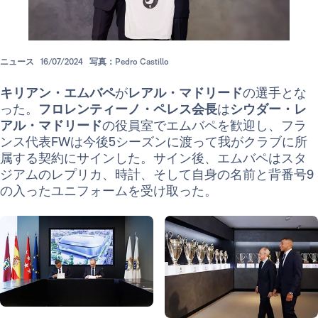
ニュース
16/07/2024
写真：Pedro Castillo
キリアン・エムバペ
が
レアル・マドリード
の選手とな
った。
フロレンティーノ・ペレス会長
は
シウダー・レ
アル・マドリード
の役員室でエムバペを歓迎し、フラ
ンス代表FWは今後5シーズンに渡って我がクラブに所
属する契約にサインした。サイン後、エムバペはスタ
ジアムのレプリカ、時計、そして自身の名前と背番号9
の入ったユニフォームを受け取った。
写真：Real Madrid