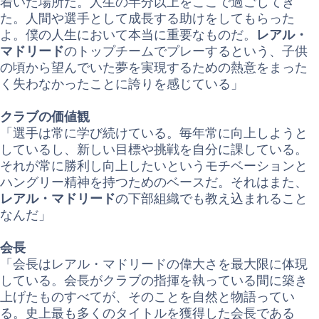
着いた場所だ。人生の半分以上をここで過ごしてき
た。人間や選手として成長する助けをしてもらった
よ。僕の人生において本当に重要なものだ。
レアル・
マドリード
のトップチームでプレーするという、子供
の頃から望んでいた夢を実現するための熱意をまった
く失わなかったことに誇りを感じている」
クラブの価値観
「選手は常に学び続けている。毎年常に向上しようと
しているし、新しい目標や挑戦を自分に課している。
それが常に勝利し向上したいというモチベーションと
ハングリー精神を持つためのベースだ。それはまた、
レアル・マドリード
の下部組織でも教え込まれること
なんだ」
会長
「会長はレアル・マドリードの偉大さを最大限に体現
している。会長がクラブの指揮を執っている間に築き
上げたものすべてが、そのことを自然と物語ってい
る。史上最も多くのタイトルを獲得した会長である