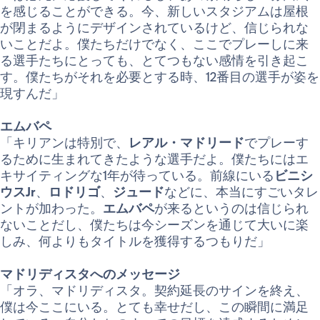
を感じることができる。今、新しいスタジアムは屋根
が閉まるようにデザインされているけど、信じられな
いことだよ。僕たちだけでなく、ここでプレーしに来
る選手たちにとっても、とてつもない感情を引き起こ
す。僕たちがそれを必要とする時、12番目の選手が姿を
現すんだ」
エムバペ
「キリアンは特別で、
レアル・マドリード
でプレーす
るために生まれてきたような選手だよ。僕たちにはエ
キサイティングな1年が待っている。前線にいる
ビニシ
ウスJr
、
ロドリゴ
、
ジュード
などに、本当にすごいタレ
ントが加わった。
エムバペ
が来るというのは信じられ
ないことだし、僕たちは今シーズンを通じて大いに楽
しみ、何よりもタイトルを獲得するつもりだ」
マドリディスタへのメッセージ
「オラ、マドリディスタ。契約延長のサインを終え、
僕は今ここにいる。とても幸せだし、この瞬間に満足