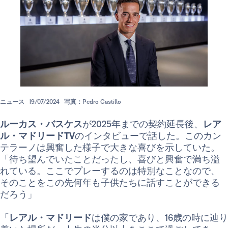
ニュース
19/07/2024
写真：Pedro Castillo
ルーカス・バスケス
が2025年までの契約延長後、
レア
ル・マドリードTV
のインタビューで話した。このカン
テラーノは興奮した様子で大きな喜びを示していた。
「待ち望んでいたことだったし、喜びと興奮で満ち溢
れている。ここでプレーするのは特別なことなので、
そのことをこの先何年も子供たちに話すことができる
だろう」
「
レアル・マドリード
は僕の家であり、16歳の時に辿り