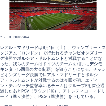
ニュース
08/05/2024
レアル・マドリード
は6月1日（土）、ウェンブリー・ス
タジアム（ロンドン）で行われる
チャンピオンズリー
グ
決勝で
ボルシア・ドルトムント
と対戦することにな
った。我らのチームはドイツのチームを相手に
デシモ
キンタ
（15回目の大会制覇）を狙うことになる。チャン
ピオンズリーグ決勝でレアル・マドリードとボルシ
ア・ドルトムントが対戦するのは今回が初。エディ
ン・テルジッチ監督率いるチームはグループFを首位通
過したあとPSV（ラウンド16）、アトレティコ・マドリ
ード（準々決勝）、PSG（準決勝）を下している。