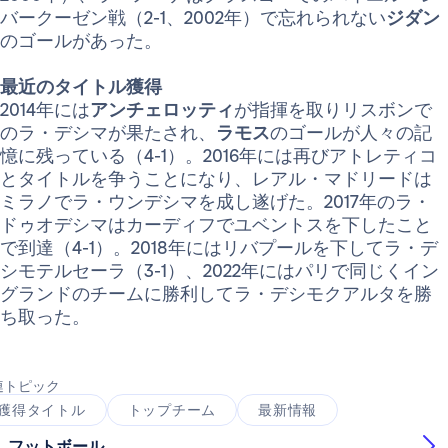
バークーゼン戦（2-1、2002年）で忘れられない
ジダン
のゴールがあった。
最近のタイトル獲得
2014年には
アンチェロッティ
が指揮を取りリスボンで
のラ・デシマが果たされ、
ラモス
のゴールが人々の記
憶に残っている（4-1）。2016年には再びアトレティコ
とタイトルを争うことになり、レアル・マドリードは
ミラノでラ・ウンデシマを成し遂げた。2017年のラ・
ドゥオデシマはカーディフでユベントスを下したこと
で到達（4-1）。2018年にはリバプールを下してラ・デ
シモテルセーラ（3-1）、2022年にはパリで同じくイン
グランドのチームに勝利してラ・デシモクアルタを勝
ち取った。
連トピック
獲得タイトル
トップチーム
最新情報
フットボール