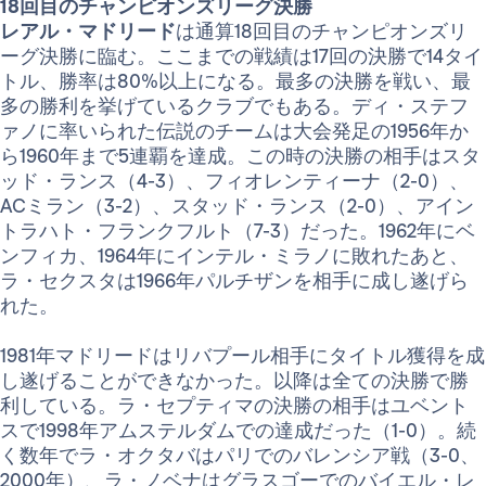
18回目のチャンピオンズリーグ決勝
レアル・マドリード
は通算18回目のチャンピオンズリ
ーグ決勝に臨む。ここまでの戦績は17回の決勝で14タイ
トル、勝率は80%以上になる。最多の決勝を戦い、最
多の勝利を挙げているクラブでもある。ディ・ステフ
ァノに率いられた伝説のチームは大会発足の1956年か
ら1960年まで5連覇を達成。この時の決勝の相手はスタ
ッド・ランス（4-3）、フィオレンティーナ（2-0）、
ACミラン（3-2）、スタッド・ランス（2-0）、アイン
トラハト・フランクフルト（7-3）だった。1962年にベ
ンフィカ、1964年にインテル・ミラノに敗れたあと、
ラ・セクスタは1966年パルチザンを相手に成し遂げら
れた。
1981年マドリードはリバプール相手にタイトル獲得を成
し遂げることができなかった。以降は全ての決勝で勝
利している。ラ・セプティマの決勝の相手はユベント
スで1998年アムステルダムでの達成だった（1-0）。続
く数年でラ・オクタバはパリでのバレンシア戦（3-0、
2000年）、ラ・ノベナはグラスゴーでのバイエル・レ