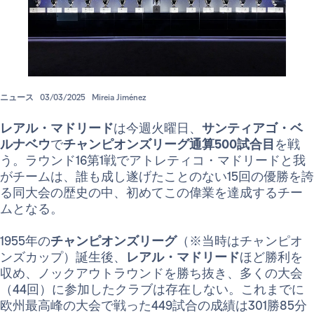
ニュース
03/03/2025
Mireia Jiménez
レアル・マドリード
は今週火曜日、
サンティアゴ・ベ
ルナベウ
で
チャンピオンズリーグ通算500試合目
を戦
う。ラウンド16第1戦でアトレティコ・マドリードと我
がチームは、誰も成し遂げたことのない15回の優勝を誇
る同大会の歴史の中、初めてこの偉業を達成するチー
ムとなる。
1955年の
チャンピオンズリーグ
（※当時はチャンピオ
ンズカップ）誕生後、
レアル・マドリード
ほど勝利を
収め、ノックアウトラウンドを勝ち抜き、多くの大会
（44回）に参加したクラブは存在しない。これまでに
欧州最高峰の大会で戦った449試合の成績は301勝85分