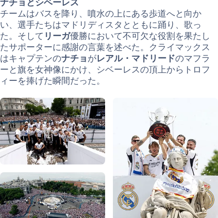
ナチョとシベーレス
チームはバスを降り、噴水の上にある歩道へと向か
い、選手たちはマドリディスタとともに踊り、歌っ
た。そして
リーガ
優勝において不可欠な役割を果たし
たサポーターに感謝の言葉を述べた。クライマックス
はキャプテンの
ナチョ
が
レアル・マドリード
のマフラ
ーと旗を女神像にかけ、シベーレスの頂上からトロフ
ィーを捧げた瞬間だった。
写真：Real Madrid