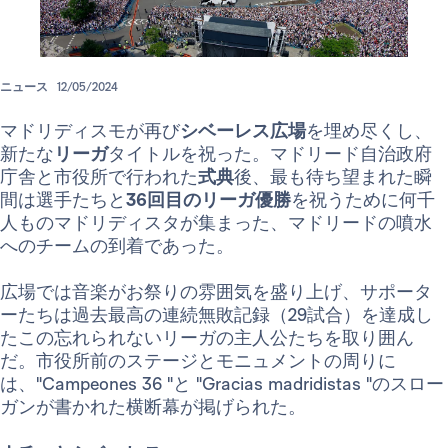
ニュース
12/05/2024
マドリディスモが再び
シベーレス広場
を埋め尽くし、
新たな
リーガ
タイトルを祝った。マドリード自治政府
庁舎と市役所で行われた
式典
後、最も待ち望まれた瞬
間は選手たちと
36回目のリーガ優勝
を祝うために何千
人ものマドリディスタが集まった、マドリードの噴水
へのチームの到着であった。
広場では音楽がお祭りの雰囲気を盛り上げ、サポータ
ーたちは過去最高の連続無敗記録（29試合）を達成し
たこの忘れられないリーガの主人公たちを取り囲ん
だ。市役所前のステージとモニュメントの周りに
は、"Campeones 36 "と "Gracias madridistas "のスロー
ガンが書かれた横断幕が掲げられた。