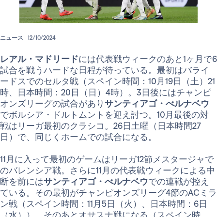
ニュース
12/10/2024
レアル・マドリード
には代表戦ウィークのあと1ヶ月で6
試合を戦うハードな日程が待っている。最初はバライ
ードスでのセルタ戦（スペイン時間：10月19日（土）21
時、日本時間：20日（日）4時）。3日後にはチャンピ
オンズリーグの試合があり
サンティアゴ・べルナベウ
でボルシア・ドルトムントを迎え討つ。10月最後の対
戦はリーガ最初のクラシコ。26日土曜（日本時間27
日）で、同じくホームでの試合になる。
11月に入って最初のゲームはリーガ12節メスタージャで
のバレンシア戦。さらに11月の代表戦ウィークによる中
断を前には
サンティアゴ・べルナベウ
での連戦が控え
ている。その最初がチャンピオンズリーグ4節のACミラ
ン戦（スペイン時間：11月5日（火）、日本時間：6日
（水））。そのあとオサスナ戦になる（スペイン時