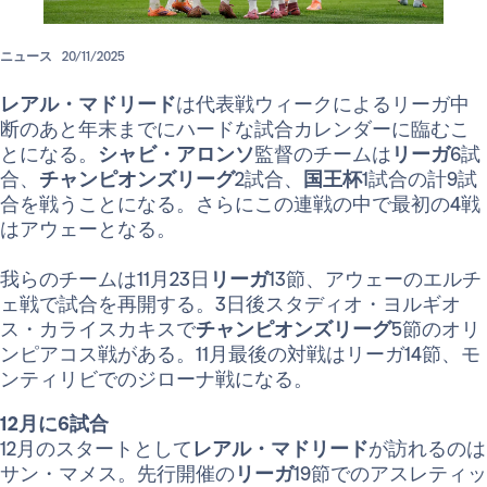
ニュース
20/11/2025
レアル・マドリード
は代表戦ウィークによるリーガ中
断のあと年末までにハードな試合カレンダーに臨むこ
とになる。
シャビ・アロンソ
監督のチームは
リーガ
6試
合、
チャンピオンズリーグ
2試合、
国王杯
1試合の計9試
合を戦うことになる。さらにこの連戦の中で最初の4戦
はアウェーとなる。
我らのチームは11月23日
リーガ
13節、アウェーのエルチ
ェ戦で試合を再開する。3日後スタディオ・ヨルギオ
ス・カライスカキスで
チャンピオンズリーグ
5節のオリ
ンピアコス戦がある。11月最後の対戦はリーガ14節、モ
ンティリビでのジローナ戦になる。
12月に6試合
12月のスタートとして
レアル・マドリード
が訪れるのは
サン・マメス。先行開催の
リーガ
19節でのアスレティッ