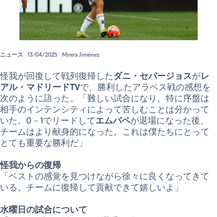
ニュース
13/04/2025
Mireia Jiménez
怪我が回復して戦列復帰した
ダニ・セバージョス
が
レ
アル・マドリードTV
で、勝利したアラベス戦の感想を
次のように語った。「難しい試合になり、特に序盤は
相手のインテンシティによって苦しむことは分かって
いた。0－1でリードして
エムバペ
が退場になった後、
チームはより献身的になった。これは僕たちにとって
とても重要な勝利だ」
怪我からの復帰
「ベストの感覚を見つけながら徐々に良くなってきて
いる。チームに復帰して貢献できて嬉しいよ」
水曜日の試合について