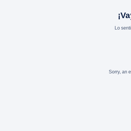
¡Va
Lo sent
Sorry, an e