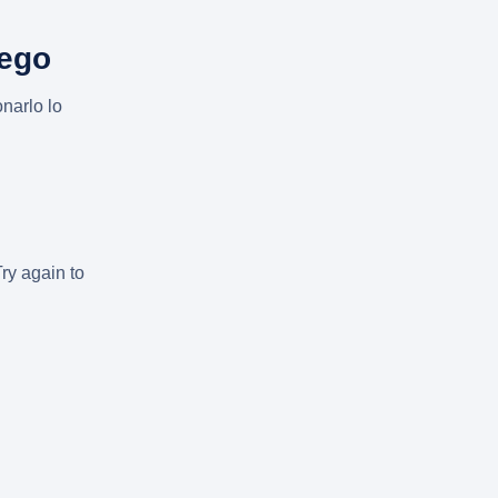
uego
narlo lo
Try again to