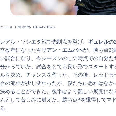
ニュース
13/09/2025
Eduardo Olivera
レアル・ソシエダ戦で先制点を挙げ、
ギュレル
の
立役者になった
キリアン・エムバペ
が、勝ち点3
い試合になり、今シーズンのこの時点での自分た
分かっていた。試合をとても良い形でスタートす
ルを決め、チャンスを作った。その後、レッドカ
合の流れが少し変わったが、僕たちに恐れはなか
決めることができた。後半はより難しい展開にな
ムとして苦しみに耐えた。勝ち点3を獲得してマ
る」