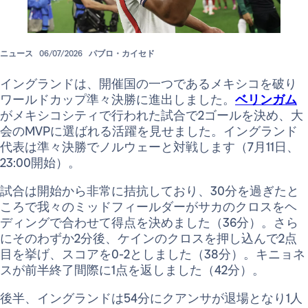
ニュース
06/07/2026
パブロ・カイセド
イングランドは、開催国の一つであるメキシコを破り
ワールドカップ準々決勝に進出しました。
ベリンガム
がメキシコシティで行われた試合で2ゴールを決め、大
会のMVPに選ばれる活躍を見せました。イングランド
代表は準々決勝でノルウェーと対戦します（7月11日、
23:00開始）。
試合は開始から非常に拮抗しており、30分を過ぎたと
ころで我々のミッドフィールダーがサカのクロスをヘ
ディングで合わせて得点を決めました（36分）。さら
にそのわずか2分後、ケインのクロスを押し込んで2点
目を挙げ、スコアを0-2としました（38分）。キニョネ
スが前半終了間際に1点を返しました（42分）。
後半、イングランドは54分にクアンサが退場となり1人