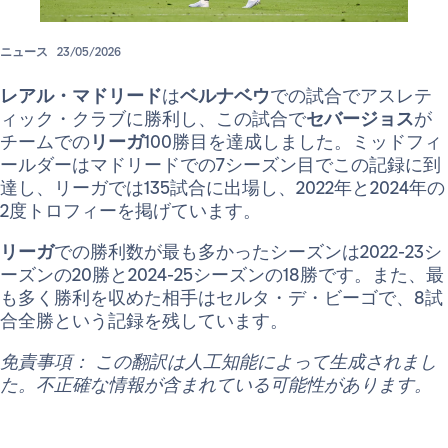
ニュース
23/05/2026
レアル・マドリード
は
ベルナベウ
での試合でアスレテ
ィック・クラブに勝利し、この試合で
セバージョス
が
チームでの
リーガ
100勝目を達成しました。ミッドフィ
ールダーはマドリードでの7シーズン目でこの記録に到
達し、リーガでは135試合に出場し、2022年と2024年の
2度トロフィーを掲げています。
リーガ
での勝利数が最も多かったシーズンは2022-23シ
ーズンの20勝と2024-25シーズンの18勝です。また、最
も多く勝利を収めた相手はセルタ・デ・ビーゴで、8試
合全勝という記録を残しています。
免責事項： この翻訳は人工知能によって生成されまし
た。不正確な情報が含まれている可能性があります。