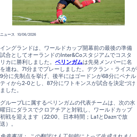
ニュース
10/06/2026
イングランドは、ワールドカップ開幕前の最後の準備
試合としてオーランドのInter&Coスタジアムでコスタ
リカに勝利しました。
ベリンガム
は先発メンバーに名
を連ね、71分までプレーしました。デクラン・ライスが
9分に先制点を挙げ、後半にはゴードンが68分にペナル
ティから2-0とし、87分にワトキンスが試合を決定づけ
ました。
グループLに属するベリンガムの代表チームは、次の水
曜日にダラスでクロアチアと対戦し、ワールドカップ
初戦を迎えます（22:00、日本時間；La1とDaznで放
送）。
免責事項： この翻訳は人工知能によって生成されまし