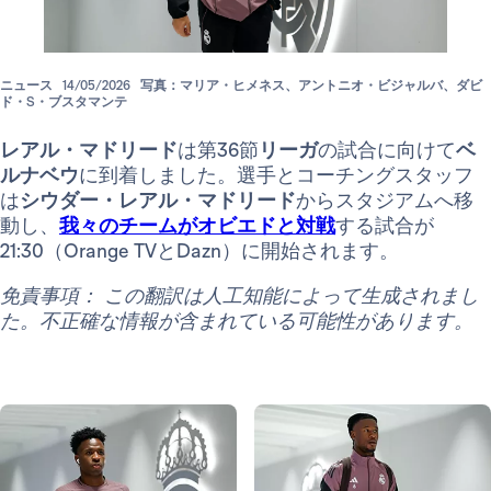
ニュース
14/05/2026
写真：マリア・ヒメネス、アントニオ・ビジャルバ、ダビ
ド・S・ブスタマンテ
レアル・マドリード
は第36節
リーガ
の試合に向けて
ベ
ルナベウ
に到着しました。選手とコーチングスタッフ
は
シウダー・レアル・マドリード
からスタジアムへ移
動し、
我々のチームがオビエドと対戦
する試合が
21:30（Orange TVとDazn）に開始されます。
免責事項： この翻訳は人工知能によって生成されまし
た。不正確な情報が含まれている可能性があります。