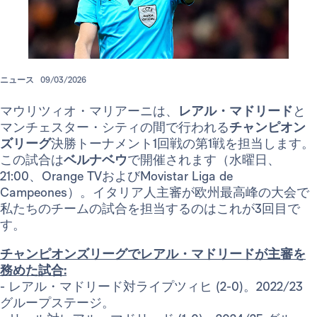
ニュース
09/03/2026
マウリツィオ・マリアーニは、
レアル・マドリード
と
マンチェスター・シティの間で行われる
チャンピオン
ズリーグ
決勝トーナメント1回戦の第1戦を担当します。
この試合は
ベルナベウ
で開催されます（水曜日、
21:00、Orange TVおよびMovistar Liga de
Campeones）。イタリア人主審が欧州最高峰の大会で
私たちのチームの試合を担当するのはこれが3回目で
す。
チャンピオンズリーグでレアル・マドリードが主審を
務めた試合:
- レアル・マドリード対ライプツィヒ (2-0)。2022/23
グループステージ。