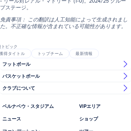
- リール対レアル・マドリード (1-0)。2024/25 グルー
プステージ。
免責事項： この翻訳は人工知能によって生成されまし
た。不正確な情報が含まれている可能性があります。
連トピック
獲得タイトル
トップチーム
最新情報
フットボール
バスケットボール
クラブについて
ベルナベウ・スタジアム
VIPエリア
ニュース
ショップ