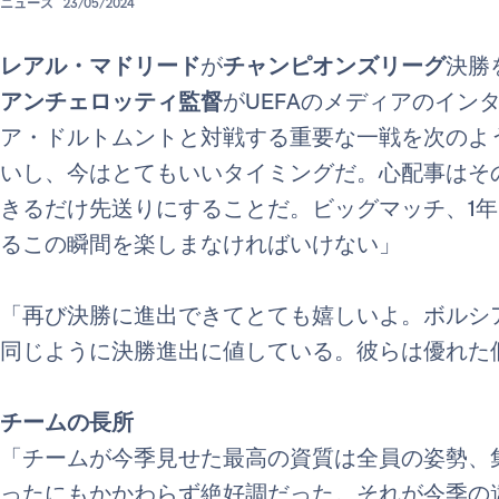
ニュース
23/05/2024
レアル・マドリード
が
チャンピオンズリーグ
決勝
アンチェロッティ監督
がUEFAのメディアのイン
ア・ドルトムントと対戦する重要な一戦を次のよ
いし、今はとてもいいタイミングだ。心配事はそ
きるだけ先送りにすることだ。ビッグマッチ、1
るこの瞬間を楽しまなければいけない」
「再び決勝に進出できてとても嬉しいよ。ボルシ
同じように決勝進出に値している。彼らは優れた
チームの長所
「チームが今季見せた最高の資質は全員の姿勢、
ったにもかかわらず絶好調だった。それが今季の